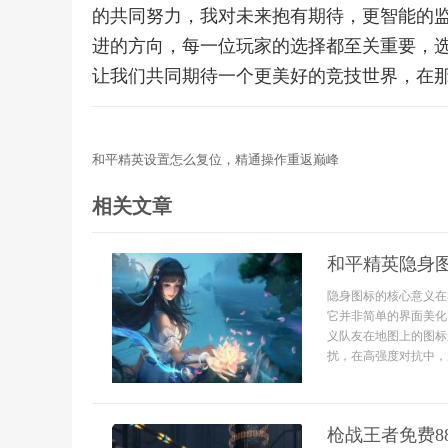
的共同努力，我对未来抱有期待，更智能的
进的方向，每一位玩家的选择都至关重要，
让我们共同期待一个更美好的竞技世界，在
和平精英设置怎么复位，精通操作重返巅峰
相关文章
和平精英隐身
隐身图标的核心意义在
它并非简单的界面美化
义队友在地图上的图标
扰，在高强度对抗中，
枪战王者免费8