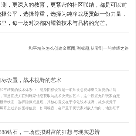
监测，更深入的教育，更紧密的社区联结，都是可以前
选择公平，选择尊重，选择为纯净战场贡献一份力量，
那里，每一场对决都闪耀着技术与品格的光芒。
和平精英怎么创建金军团,副标题,从零到一的荣耀之路
图标设置，战术视野的艺术
和平精英的战术体系中，隐身图标设置是一项常被忽视却至关重要的功能，
，而是直接关联到玩家信息获取与战术决策的艺术，这个设置允许玩家自定
显示状态，选择隐藏或显现，其核心意义在于净化战术视野，减少视觉干
屏幕上过多的图标信息，如同噪音，会严重干扰玩家对敌人动向，地形细节...
888钻石，一场虚拟财富的狂想与现实思辨