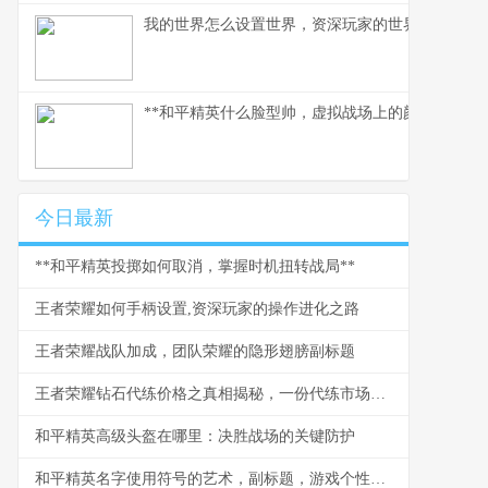
我的世界怎么设置世界，资深玩家的世界塑造指南
**和平精英什么脸型帅，虚拟战场上的颜值与气场哲
今日最新
**和平精英投掷如何取消，掌握时机扭转战局**
王者荣耀如何手柄设置,资深玩家的操作进化之路
王者荣耀战队加成，团队荣耀的隐形翅膀副标题
王者荣耀钻石代练价格之真相揭秘，一份代练市场的深度剖析
和平精英高级头盔在哪里：决胜战场的关键防护
和平精英名字使用符号的艺术，副标题，游戏个性的视觉密码