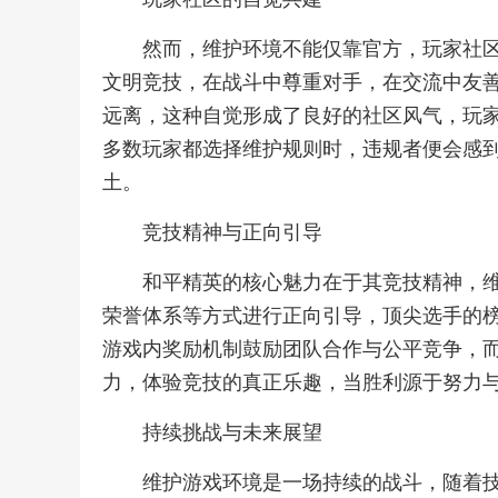
然而，维护环境不能仅靠官方，玩家社
文明竞技，在战斗中尊重对手，在交流中友
远离，这种自觉形成了良好的社区风气，玩
多数玩家都选择维护规则时，违规者便会感
土。
竞技精神与正向引导
和平精英的核心魅力在于其竞技精神，
荣誉体系等方式进行正向引导，顶尖选手的
游戏内奖励机制鼓励团队合作与公平竞争，
力，体验竞技的真正乐趣，当胜利源于努力
持续挑战与未来展望
维护游戏环境是一场持续的战斗，随着