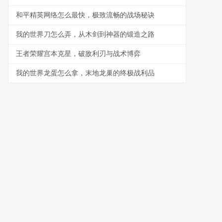
和平精英网络怎么最快，极致流畅的战场秘诀
我的世界刀怎么弄，从木剑到神器的锻造之路
王者荣耀宫本克星，破敌利刃与战术博弈
我的世界龙蛋怎么拿，末地龙巢的终极战利品