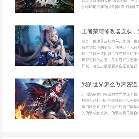
其是那华丽的大招“青莲剑歌”,曾
独特印记,然而这次削弱,直接降低了
王者荣耀修改器皮肤，
引言，修改器皮肤的兴起作为一位
版本到如今的更新，我见证了无数
现，它像一道阴影，在游戏社区中
玩家怎样的心态，又对游戏生态带
怀疑，这些皮肤是否来自正当途径，
我的世界怎么做床密道
开启隐秘之门在我的世界里床不仅
独特思路利用床的特性你可以创造
送门就会直接回到这个秘密空间这
的伪装或触发器。伪装与机关融合最.