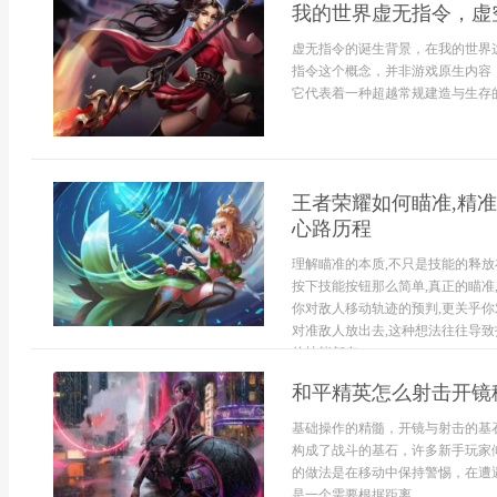
我的世界虚无指令，虚
虚无指令的诞生背景，在我的世界
指令这个概念，并非游戏原生内容
它代表着一种超越常规建造与生存的追
王者荣耀如何瞄准,精准
心路历程
理解瞄准的本质,不只是技能的释放
按下技能按钮那么简单,真正的瞄准
你对敌人移动轨迹的预判,更关乎你
对准敌人放出去,这种想法往往导致
的技能都有...
和平精英怎么射击开镜
基础操作的精髓，开镜与射击的基
构成了战斗的基石，许多新手玩家
的做法是在移动中保持警惕，在遭
是一个需要根据距离...