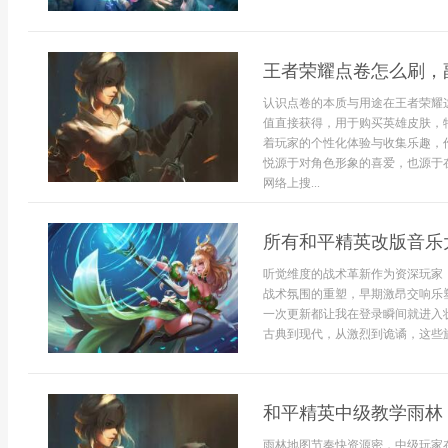
王者荣耀点卷怎么刷，
认识点卷的本质与用途在王者荣耀
值直接获得，用于购买英雄皮肤，
着玩家的个性化体验与收集乐趣，
悦源于对角色形象的喜爱，也源于
网络上搜...
所有和平精英改版音乐
听觉维度的战术革新作为资深玩家
战术氛围的重塑，早期激昂交响乐
一次更新都让我在登录瞬间就进入
古典到现代，从激烈到诡谲，这些旋
和平精英中级教学雨林
雨林地图节奏快资源密，中级玩家