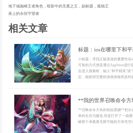
地下城巅峰王者角色，暗影中的无冕之王，副标题，孤独王
座上的永恒守望者
相关文章
标题：ios在哪里下和
小标题：寻找正版渠道的重要性在i
可靠的方式便是通过AppStore进行获
击进入搜索框，输入“和平精英”或“
定，能获得完整的游戏体验和及时的
**我的世界召唤命令方
**召唤命令方块的初始震撼**初
单的生存与建造,而是打开了一扇通
睹那个承载着无限可能的方块凭空出现