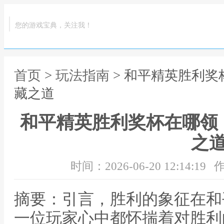
您的游戏宝典，关注我！
首页
>
玩法指南
> 和平精英胜利
藏之道
和平精英胜利奖杯在哪领
之
时间：2026-06-20 12:14:19
作
摘要：引言，胜利的象征在和
一位玩家心中都怀揣着对胜利