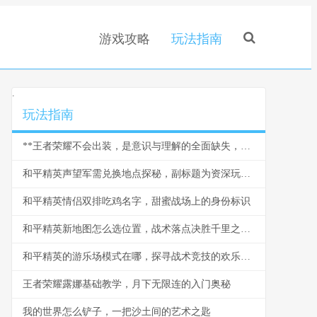
游戏攻略
玩法指南
.
玩法指南
**王者荣耀不会出装，是意识与理解的全面缺失，副标题，从出装僵化看对局思维的匮乏**
和平精英声望军需兑换地点探秘，副标题为资深玩家的物资寻踪指南
和平精英情侣双排吃鸡名字，甜蜜战场上的身份标识
和平精英新地图怎么选位置，战术落点决胜千里之外副标题
和平精英的游乐场模式在哪，探寻战术竞技的欢乐实验场
王者荣耀露娜基础教学，月下无限连的入门奥秘
我的世界怎么铲子，一把沙土间的艺术之匙