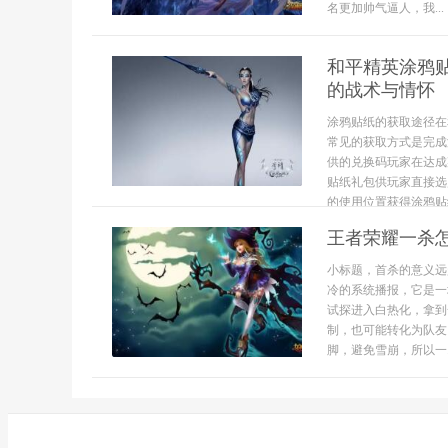
名更加帅气逼人，我...
和平精英涂鸦
的战术与情怀
涂鸦贴纸的获取途径在
常见的获取方式是完成
供的兑换码玩家在达成
贴纸礼包供玩家直接选
的使用位置获得涂鸦贴纸
王者荣耀一杀
小标题，首杀的意义远
冷的系统播报，它是一
试探进入白热化，拿到
制，也可能转化为队友
脚，避免雪崩，所以一..