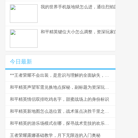
我的世界手机版地狱怎么进，通往烈焰国度的生存
和平精英键位大小怎么调整，资深玩家的精细操控
今日最新
**王者荣耀不会出装，是意识与理解的全面缺失，副标题，从出装僵化看对局思维的匮乏**
和平精英声望军需兑换地点探秘，副标题为资深玩家的物资寻踪指南
和平精英情侣双排吃鸡名字，甜蜜战场上的身份标识
和平精英新地图怎么选位置，战术落点决胜千里之外副标题
和平精英的游乐场模式在哪，探寻战术竞技的欢乐实验场
王者荣耀露娜基础教学，月下无限连的入门奥秘