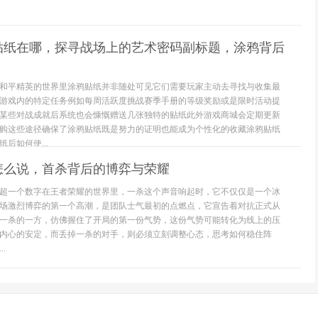
贴纸在哪，探寻战场上的艺术密码副标题，涂鸦背后
和平精英的世界里涂鸦贴纸并非随处可见它们需要玩家主动去寻找与收集最
游戏内的特定任务例如每周活跃度挑战赛季手册的等级奖励或是限时活动提
某些对战成就后系统也会慷慨赠送几张独特的贴纸此外游戏商城会定期更新
购这些途径确保了涂鸦贴纸既是努力的证明也能成为个性化的收藏涂鸦贴纸
后如何使...
怎么说，首杀背后的博弈与荣耀
超一个数字在王者荣耀的世界里，一杀这个声音响起时，它不仅仅是一个冰
场激烈博弈的第一个高潮，是团队士气最初的点燃点，它宣告着对抗正式从
一杀的一方，仿佛握住了开局的第一份气势，这份气势可能转化为线上的压
内心的安定，而丢掉一杀的对手，则必须立刻调整心态，思考如何稳住阵
.