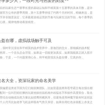
5赛季多少天，一段时光与热爱的刻度**
背后的玩家生态**赛季长度的基础认知和平精英第十五赛季的具体天数，是许
据官方公布的赛季周期，第十五赛季持续了约两个月的时间，精确来说，是
字并非随意设定，它承载着游戏运营的节奏与玩家生活的节拍，每个赛季的
跳，规律地推动着游戏世...
头盔在哪，虚拟战场触手可及
，我时常沉浸在和平精英的战术世界中，那激烈的交火，那细腻的战术配
然而，一个念头总会浮现，如果这一切能更加真实，如果我能真正踏入那片
验，于是，一个问题萦绕心头，和平精英现实头盔在哪，它真的存...
取名大全，资深玩家的命名美学
我偏爱这类名字因为它们能鼓舞团队，比如雷霆战将和苍穹霸主每次报出都
配到一位叫烈焰狂狮的玩家他操控战机格外凶猛名字和操作高度契合，取名
荐结合动物或自然力量比如猎鹰和飓风等，但避免使用神魔字眼有时反招反
个人代号比如老李飞机这样既有气势又亲切，如果你用红色涂装配上赤龙之