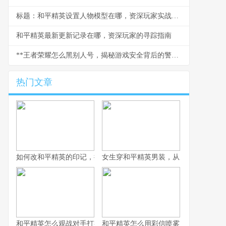
标题：和平精英设置人物模型在哪，资深玩家实战课堂
和平精英最新更新记录在哪，资深玩家的寻踪指南
**王者荣耀怎么黑别人号，揭秘游戏安全背后的警示**
热门文章
如何改和平精英的印记，提升战术竞技体验
女生穿和平精英男装，从虚拟战场到现
和平精英怎么观战对手打字之战术观察与交流艺术，副标题观战中
和平精英怎么用彩信喷雾，战术迷雾中