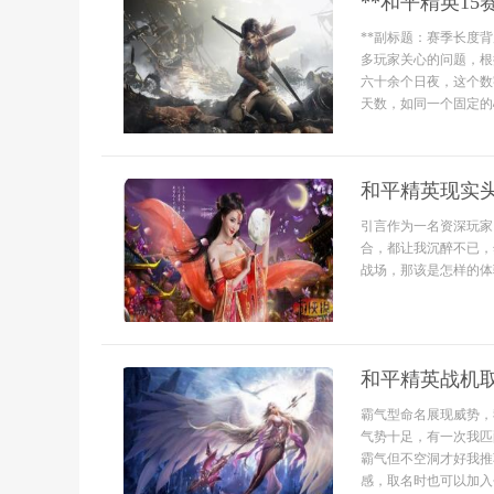
**和平精英1
**副标题：赛季长度
多玩家关心的问题，根
六十余个日夜，这个数
天数，如同一个固定的心
和平精英现实
引言作为一名资深玩家
合，都让我沉醉不已，
战场，那该是怎样的体
和平精英战机
霸气型命名展现威势，
气势十足，有一次我匹
霸气但不空洞才好我推
感，取名时也可以加入