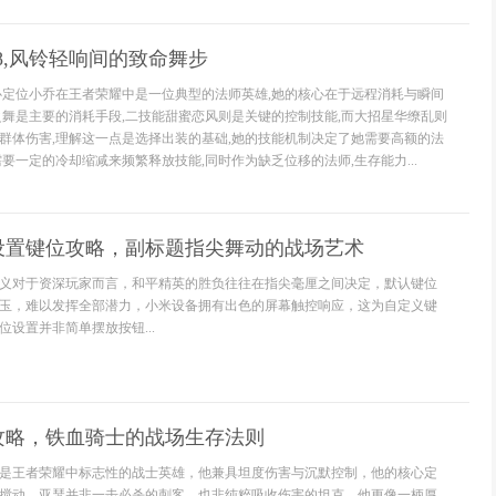
8,风铃轻响间的致命舞步
心定位小乔在王者荣耀中是一位典型的法师英雄,她的核心在于远程消耗与瞬间
之舞是主要的消耗手段,二技能甜蜜恋风则是关键的控制技能,而大招星华缭乱则
群体伤害,理解这一点是选择出装的基础,她的技能机制决定了她需要高额的法
要一定的冷却缩减来频繁释放技能,同时作为缺乏位移的法师,生存能力...
设置键位攻略，副标题指尖舞动的战场艺术
义对于资深玩家而言，和平精英的胜负往往在指尖毫厘之间决定，默认键位
玉，难以发挥全部潜力，小米设备拥有出色的屏幕触控响应，这为自定义键
设置并非简单摆放按钮...
攻略，铁血骑士的战场生存法则
是王者荣耀中标志性的战士英雄，他兼具坦度伤害与沉默控制，他的核心定
搅动，亚瑟并非一击必杀的刺客，也非纯粹吸收伤害的坦克，他更像一柄厚