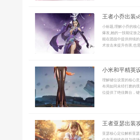
王者小乔出装s
小标题,理解小乔的核
爆发,她的一技能绽放
能在团战中提供持续的
术攻击来提升伤害,也需
小米和平精英
理解键位设置的核心意
布局如同未经打磨的璞
位提供了绝佳舞台，键位
王者亚瑟出装
亚瑟核心定位解析亚瑟
位在于持续作战与战场