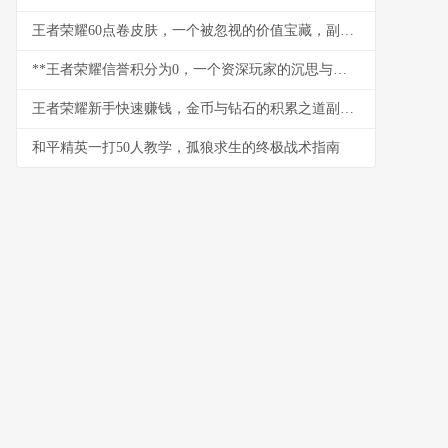
王者荣耀60点卷皮肤，一个被忽视的价值宝藏，副标题，微小投入与巨大满足的奇妙平衡
**王者荣耀信誉积分为0，一个资深玩家的沉思与救赎之路**
王者荣耀新手快速赚钱，金币与钻石的积累之道副标题
和平精英一打50人教学，孤狼求生的终极战术指南