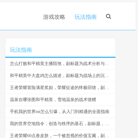
游戏攻略
玩法指南
.
玩法指南
怎么打败和平精英主播陌煞，副标题为战术分析与实战策略
和平精英中大盘鸡怎么描述，副标题为战场上的沉稳火力基石
王者荣耀冒险满星奖励，荣耀征途的终极回馈，副标题，汗水与星光交织的宝藏
温泉在哪张图和平精英，雪地温泉的战术馈赠
手机我的世界tnt怎么引爆，从入门到精通的全面指南
我的世界空地指令，创造与秩序的基石，副标题，虚空画布上的第一笔
王者荣耀60点卷皮肤，一个被忽视的价值宝藏，副标题，微小投入与巨大满足的奇妙平衡