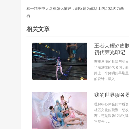
和平精英中大盘鸡怎么描述，副标题为战场上的沉稳火力基
石
相关文章
王者荣耀s7
初代荣光印记
赛季皮肤的起源与意义
华丽炫技的代名词，而
路上一个鲜明的早期里
的设计，融入...
我的世界服务
理解核心体验的本质资
社区文化的凝聚，想改
赛，还是温馨和谐的建
它展开，...