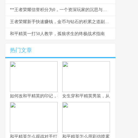
**王者荣耀信誉积分为0，一个资深玩家的沉思与救赎之路**
王者荣耀新手快速赚钱，金币与钻石的积累之道副标题
和平精英一打50人教学，孤狼求生的终极战术指南
热门文章
如何改和平精英的印记，提升战术竞技体验
女生穿和平精英男装，从虚拟战场到现
和平精英怎么观战对手打字之战术观察与交流艺术，副标题观战中
和平精英怎么用彩信喷雾，战术迷雾中