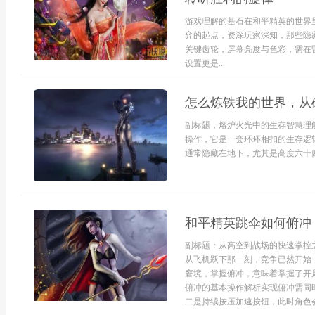
游戏理解的基石在和平精英的世界
弈的起点，资深玩家深知，那些隐
关键齿轮，屏幕亮度与色彩，需在
设置更是...
怎么炼铁我的世界，从
副标题，熔炉火光中的生存智慧理
操作，它是一套环环相扣的生存逻
通常隐藏在地下，尤其是高度六十四.
和平精英跳伞如何俯冲
副标题：从高空到战场的快速掌控
从飞机跃下那一刻，竞争已然开始
窘境，掌握俯冲，意味着掌握了开
俯冲的基本操作解析实现俯冲需同
二是持续按压加速按钮，此时角色会