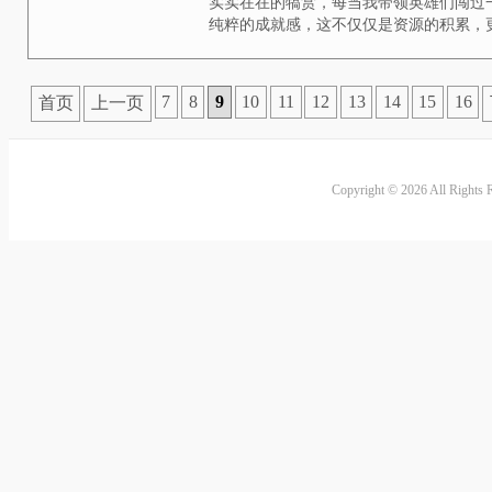
顺畅、分工明确的四人小队至关重
远离其热门区域的资源点发育，避
织小队进行精准突袭，...
和平精英中大盘鸡怎么
2026-06-25
大盘鸡的战场定位，在和平精英的
它并非突击步枪那般追求极致的近
续火力压制与中远距离的稳健对抗
推进或防守的空间。标志性的外观
源，更是其强大续航能...
王者荣耀冒险满星奖励
交织的宝藏
2026-06-24
冒险之旅的灯塔在王者荣耀的广阔
则是矗立在这片大陆尽头最耀眼的
在在的犒赏，每当我带领英雄们闯