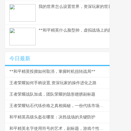
我的世界怎么设置世界，资深玩家的世界塑造指南
**和平精英什么脸型帅，虚拟战场上的颜值与气场哲
今日最新
**和平精英投掷如何取消，掌握时机扭转战局**
王者荣耀如何手柄设置,资深玩家的操作进化之路
王者荣耀战队加成，团队荣耀的隐形翅膀副标题
王者荣耀钻石代练价格之真相揭秘，一份代练市场的深度剖析
和平精英高级头盔在哪里：决胜战场的关键防护
和平精英名字使用符号的艺术，副标题，游戏个性的视觉密码