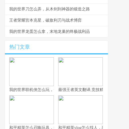
我的世界刀怎么弄，从木剑到神器的锻造之路
王者荣耀宫本克星，破敌利刃与战术博弈
我的世界龙蛋怎么拿，末地龙巢的终极战利品
热门文章
我的世界联机侠怎么玩，一份资深玩家的联机生存指南
最强王者英文翻译,竞技精神的语言跨越
和平精英怎么召唤玩具，揭秘战场趣味彩蛋之旅
和平精英vlog怎么找人，副标题，从