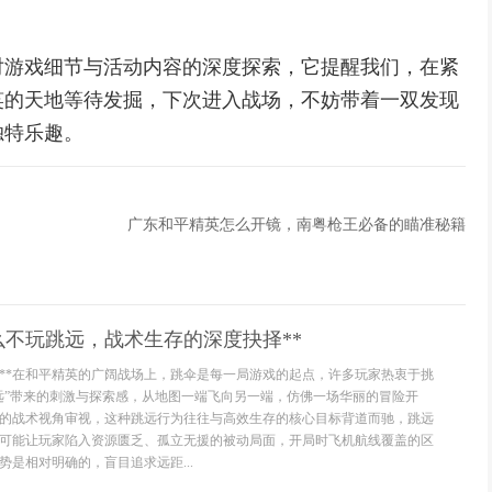
。
对游戏细节与活动内容的深度探索，它提醒我们，在紧
笑的天地等待发掘，下次进入战场，不妨带着一双发现
独特乐趣。
广东和平精英怎么开镜，南粤枪王必备的瞄准秘籍
么不玩跳远，战术生存的深度抉择**
重**在和平精英的广阔战场上，跳伞是每一局游戏的起点，许多玩家热衷于挑
远”带来的刺激与探索感，从地图一端飞向另一端，仿佛一场华丽的冒险开
的战术视角审视，这种跳远行为往往与高效生存的核心目标背道而驰，跳远
可能让玩家陷入资源匮乏、孤立无援的被动局面，开局时飞机航线覆盖的区
是相对明确的，盲目追求远距...