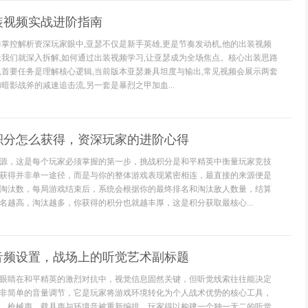
装视频实战进阶指南
奏掌控解析资深玩家眼中,亚瑟不仅是新手英雄,更是节奏发动机,他的出装视频
天我们就深入拆解,如何通过出装视频学习,让亚瑟成为全场焦点。核心出装思路
,首要任务是理解核心逻辑,当前版本亚瑟兼具坦度与输出,常见视频会展示两套
暗影战斧的减速追击流,另一套是暴烈之甲加血...
积分怎么获得，资深玩家的进阶心得
源，这是每个玩家必须掌握的第一步，挑战积分是和平精英中衡量玩家竞技
获得并非单一途径，而是与你的整体游戏表现紧密相连，最直接的来源便是
淘汰数，每局游戏结束后，系统会根据你的最终排名和淘汰敌人数量，结算
名越高，淘汰越多，你获得的积分也就越丰厚，这是积分获取最核心...
音频设置，战场上的听觉艺术副标题
眼睛在和平精英的激烈对抗中，视觉信息固然关键，但听觉线索往往能决定
非简单的音量调节，它是玩家将游戏环境转化为个人战术优势的核心工具，
，枪械声，载具声与环境音被重新编排，玩家得以构建一个独一无二的听觉