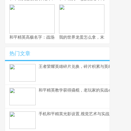
和平精英高极名字：战场代号的艺术与力量
我的世界龙蛋怎么拿，末地龙巢的终极
热门文章
王者荣耀英雄碎片兑换，碎片积累与英雄解锁之道
和平精英教学获得撬棍，老玩家的实战心得
手机和平精英光影设置,视觉艺术与实战博弈的微妙