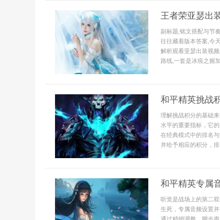
王者荣亚瑟出
副标题,铭文搭配与节
往往藏着版本答案,今
解析观看亚瑟出装视频
路线,一套是冰痕之握加
和平精英挑战
理解挑战积分的基础来
水平的重要指标，它的
在经典模式中的排名与
并给予相应的积分，排
和平精英专属
听觉是战场上的第二双
生死，专属音频设置并
通过精细调整，脚步声