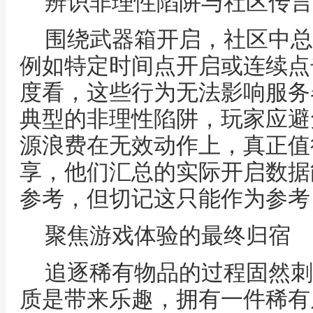
辨识非理性陷阱与社区传言
围绕武器箱开启，社区中总
例如特定时间点开启或连续点
度看，这些行为无法影响服务
典型的非理性陷阱，玩家应避
源浪费在无效动作上，真正值
享，他们汇总的实际开启数据
参考，但切记这只能作为参考
聚焦游戏体验的最终归宿
追逐稀有物品的过程固然刺
质是带来乐趣，拥有一件稀有