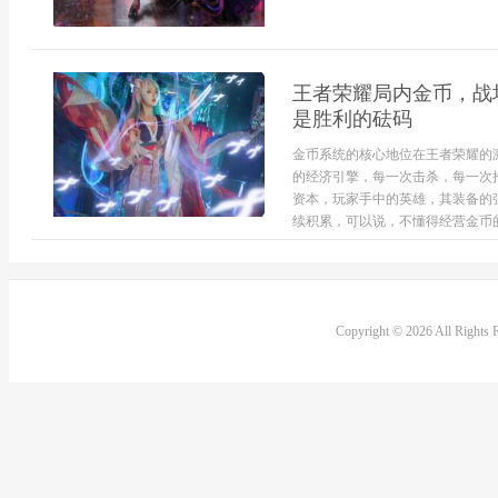
王者荣耀局内金币，战
是胜利的砝码
金币系统的核心地位在王者荣耀的
的经济引擎，每一次击杀，每一次
资本，玩家手中的英雄，其装备的
续积累，可以说，不懂得经营金币的
Copyright © 2026 All Rights