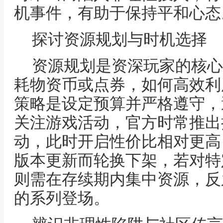
机事件，有助于保持平和心态
探讨资源规划与时机选择
资源规划是资深玩家的核心
耗物资币或点券，如何高效利
策略是设定预算并严格遵守，
关注游戏活动，官方时常推出
动，此时开启性价比相对更高
版本更新而轮换下架，若对特
则需在存续期内集中资源，反
的系列登场。