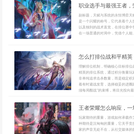
职业选手与最强王者，
副标题，天赋与系统的永恒博弈天
是一个闪耀的称号，它代表着个人
以及独到的战术直觉，在排位赛中
在一场普通的对局中，凭借个人能..
怎么打排位战和平精英
理解排位机制，明确核心目标排位
精英的排位系统，通过积分衡量玩
非单纯追求击杀数量，而是稳定积
着有时避战发育，选择稳妥的进圈
须每局酣战”的束缚，将目光投向最终
王者荣耀怎么响应，一
玩家期待的重量，游戏如何承载作
种期待是沉甸甸的重量，它关乎竞
家的声音无处不在，从社交媒体的热