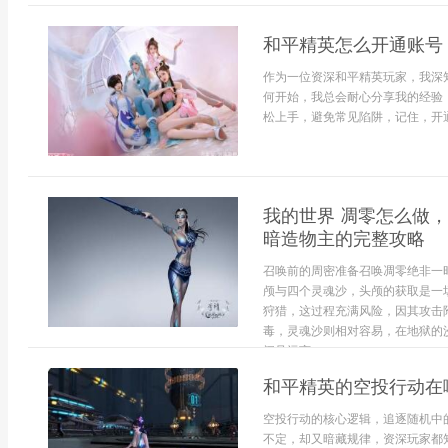
和平精英怎么开通账号
作为一位资深和平精英玩家，我深
何开始，我总会耐心分享我的经验
松上手，避免常见陷阱，记住，开通
我的世界 凋零怎么做
暗造物主的完整攻略
召唤前的周密准备召唤凋零绝非一
颅与四个灵魂沙，头颅的获取是一
狩猎，这过程充满风险，因其攻击
毒，灵魂沙则相对容易，在地狱的
阔且远离...
和平精英的空投行动在
空投行动的核心逻辑，追逐随机中
不定，却又暗藏规律，资深玩家都