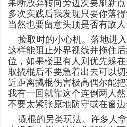
果断放弃转向旁边次要刷新点
多次实践后我发现只要你落得
当然也要留意头顶是否有敌人
捡取时的小心机。落地进入
这样能阻止外界视线并拖住后
位，如果楼里有人则优先躲在
取撬棍后不要急着出去可以切
近距离撬棍伤害极高偶尔能把
我有一回就靠这个连倒两人然
不要太紧张原地防守或在窗边
撬棍的另类玩法。许多人拿