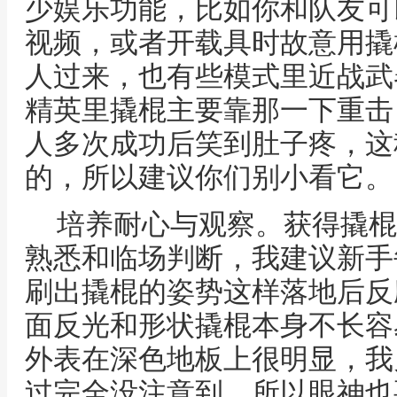
少娱乐功能，比如你和队友可
视频，或者开载具时故意用撬
人过来，也有些模式里近战武
精英里撬棍主要靠那一下重击
人多次成功后笑到肚子疼，这
的，所以建议你们别小看它。
培养耐心与观察。获得撬棍
熟悉和临场判断，我建议新手
刷出撬棍的姿势这样落地后反
面反光和形状撬棍本身不长容
外表在深色地板上很明显，我
过完全没注意到，所以眼神也