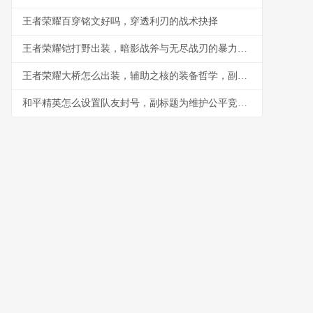
王者荣耀百穿铭文好吗，穿透利刃的战术抉择
王者荣耀铠打野出装，暗影战斧与无尽战刃的暴力美学
王者荣耀大桥怎么出装，辅助之核的装备哲学，副标题，理解装备逻辑方能掌控全局
和平精英怎么设置队友封号，副标题为维护公平竞技环境的思考