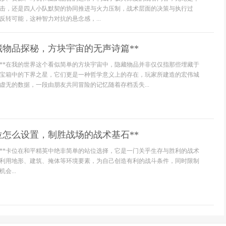
击，还是四人小队默契的协同推进与火力压制，战术层面的决策与执行过
反转可能，这种智力对抗的悬念感，...
藏物品探秘，方块宇宙的无声诗篇**
义**在我的世界这个看似简单的方块宇宙中，隐藏物品并非仅仅指那些埋藏于
宝箱中的下界之星，它们更是一种哲学意义上的存在，玩家所建造的宏伟城
虚无的数据，一段由朋友共同冒险的记忆随着存档丢失...
位怎么设置，制胜战场的战术基石**
义**卡位在和平精英中绝非简单的站位选择，它是一门关乎生存与胜利的战术
利用地形、建筑、掩体等环境要素，为自己创造有利的战斗条件，同时限制
会...