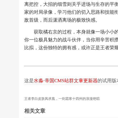
离把控，大招的细雪则关乎进场与生存的平
家的对局录像，学习他们的切入思路和技能
敌首级，而后潇洒离场的极致快感。
获取橘右京的过程，本身就像一场小小
你一位极具魅力的战斗伙伴，当你用辛苦积
比拟，这份独特的拥有感，或许正是王者荣
这是
水淼·帝国CMS站群文章更新器
的试用版本更
王者李白皮肤凤求凰，一剑霜寒十四州的浪漫绝唱
相关文章