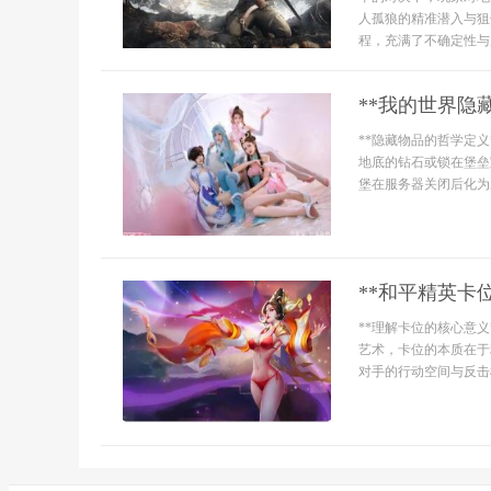
人孤狼的精准潜入与狙
程，充满了不确定性与
**我的世界隐
**隐藏物品的哲学定
地底的钻石或锁在堡垒
堡在服务器关闭后化为
**和平精英卡
**理解卡位的核心意
艺术，卡位的本质在于
对手的行动空间与反击机