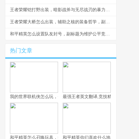
王者荣耀铠打野出装，暗影战斧与无尽战刃的暴力美学
王者荣耀大桥怎么出装，辅助之核的装备哲学，副标题，理解装备逻辑方能掌控全局
和平精英怎么设置队友封号，副标题为维护公平竞技环境的思考
热门文章
我的世界联机侠怎么玩，一份资深玩家的联机生存指南
最强王者英文翻译,竞技精神的语言跨越
和平精英怎么召唤玩具，揭秘战场趣味彩蛋之旅
和平精英你们喜欢什么地图，战术与情