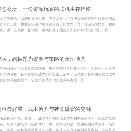
侠怎么玩，一份资深玩家的联机生存指南
人世界的大门我的世界联机侠，本质上是一个方便玩家建立联机服务器的工
背景的玩家，也能轻松邀请朋友进入自己的世界，对于资深玩家而言，联机
琐步骤，它就像一把钥匙，瞬间打开了通往多人协作与对抗的大门，回...
屯兵，副标题为资源与策略的永恒博弈
的基石在乱世王者这款游戏中，屯兵并非简单的数字堆积，它是你一切军事
的兵力储备，任何精妙的战术都只是纸上谈兵，屯兵意味着你拥有发动战争
备防御入侵的资本，它直接关系到你的生存与发展，是...
内容最好看，战术博弈与视觉盛宴的交融
海岛风光的多元魅力一、战术博弈的深度观赏性和平精英作为一款战术竞技
在于玩家间的智力与操作博弈，每一局游戏都是一次独特的战术演绎，高水
形、资源、时机和团队配合的运用，构成了极具深度的观看内容，无论是单