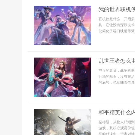
我的世界联机
联机侠是什么，开启多
具，它让没有深厚技术
侠简化了端口映射等繁
乱世王者怎么
屯兵的意义，战争机器
行动的基石，没有充足
的底气，也意味着你具
和平精英什么
副标题，从枪火硝烟到
游戏，其核心观赏价值
平的对决中，玩家对地