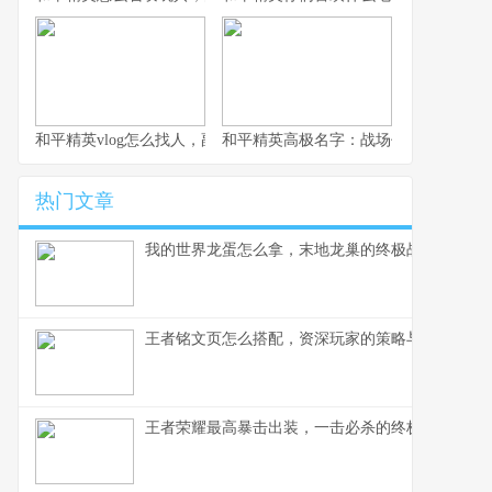
和平精英vlog怎么找人，副标题，从迷茫到精准的实战寻人指南
和平精英高极名字：战场代号的艺术与
热门文章
我的世界龙蛋怎么拿，末地龙巢的终极战利品
王者铭文页怎么搭配，资深玩家的策略与心得
王者荣耀最高暴击出装，一击必杀的终极艺术，副