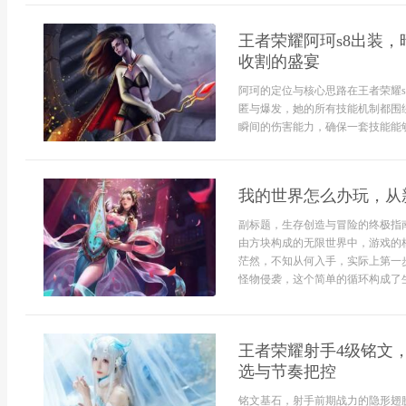
王者荣耀阿珂s8出装
收割的盛宴
阿珂的定位与核心思路在王者荣耀
匿与爆发，她的所有技能机制都围
瞬间的伤害能力，确保一套技能能够
我的世界怎么办玩，从
副标题，生存创造与冒险的终极指
由方块构成的无限世界中，游戏的
茫然，不知从何入手，实际上第一
怪物侵袭，这个简单的循环构成了生
王者荣耀射手4级铭文
选与节奏把控
铭文基石，射手前期战力的隐形翅