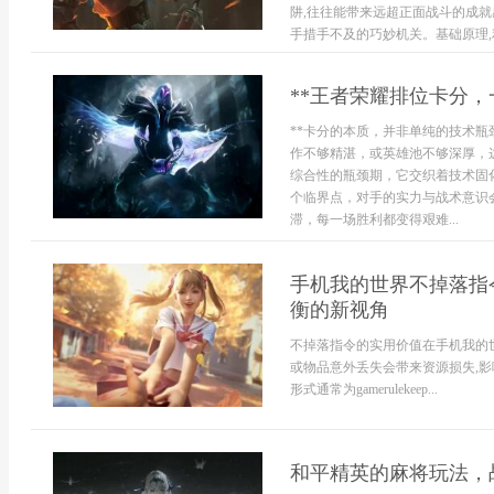
阱,往往能带来远超正面战斗的成就
手措手不及的巧妙机关。基础原理,利
**王者荣耀排位卡分，
**卡分的本质，并非单纯的技术瓶
作不够精湛，或英雄池不够深厚，
综合性的瓶颈期，它交织着技术固
个临界点，对手的实力与战术意识
滞，每一场胜利都变得艰难...
手机我的世界不掉落指令
衡的新视角
不掉落指令的实用价值在手机我的
或物品意外丢失会带来资源损失,影
形式通常为gamerulekeep...
和平精英的麻将玩法，