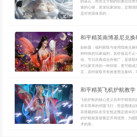
的基石，然而无节制的积累往往带
索的心绪，资深玩家深知，定期清
是对资源体系的...
和平精英南博基尼兑换
副标题：福利获取与使用指南兑换
种特殊的玩家福利，其价值远不止
动、节日庆典或合作推广，是获取
对玩家支持的一种回馈，更可能成
言，及时获取并有效使用兑换码，等同
和平精英飞机护航教学
飞机护航的核心意义在和平精英的
并非简单的伴随飞行，而是围绕运
其搭载的队友安全抵达预定跳伞区
的护航能直接奠定开局优势，为团
术的第...