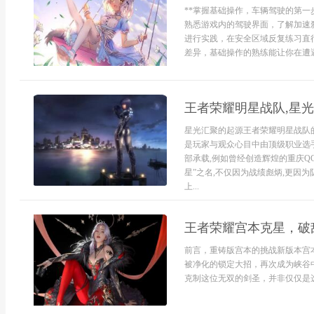
**掌握基础操作，车辆驾驶的第一
熟悉游戏内的驾驶界面，了解加速
进行实践，在安全区域反复练习直
差异，基础操作的熟练能让你在遭遇
王者荣耀明星战队,星
星光汇聚的起源王者荣耀明星战队的
是玩家与观众心目中由顶级职业选
部承载,例如曾经创造辉煌的重庆QGha
星”之名,不仅因为战绩彪炳,更因
上...
王者荣耀宫本克星，破
前言，重铸版宫本的挑战新版本宫本
被净化的锁定大招，再次成为峡谷
克制这位无双的剑圣，并非仅仅是选