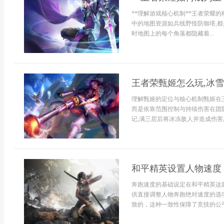
**理解游戏核心机制**王者荣耀
中的地图资源如兵线野怪防御塔,都
时地图上的每个角落都隐藏着...
王者荣甄姬怎么玩,冰
理解甄姬的定位与核心机制甄姬在
而是依靠范围控制与持续伤害在团队
记,满三层后将冰冻敌人并造成伤害,这
和平精英设置人物速度
奔跑速度的基础设定在和平精英这
供直接调整人物奔跑绝对速度的选
致的，这种一致性保障了竞技的公平.