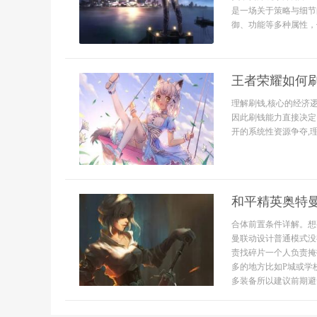
是一场关于策略与细节
御、功能等多种属性，但
王者荣耀如何刷
理解刷钱,核心的经济
因此刷钱能力直接决定
开的系统性资源争夺,理
和平精英奥特
合体前置条件详解。想
曼联动设计普通模式没
责找碎片一个人负责掩
多的地方比如P城或学
多装备所以建议前期避免