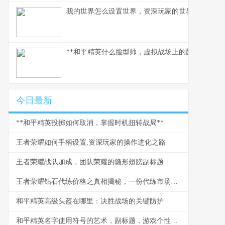
我的世界怎么设置世界，资深玩家的世界塑造指南
**和平精英什么脸型帅，虚拟战场上的颜值与气场哲
今日最新
**和平精英投掷如何取消，掌握时机扭转战局**
王者荣耀如何手柄设置,资深玩家的操作进化之路
王者荣耀战队加成，团队荣耀的隐形翅膀副标题
王者荣耀钻石代练价格之真相揭秘，一份代练市场的深度剖析
和平精英高级头盔在哪里：决胜战场的关键防护
和平精英名字使用符号的艺术，副标题，游戏个性的视觉密码