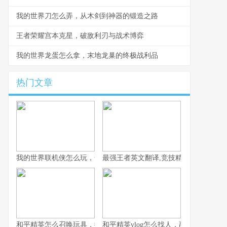
我的世界刀怎么弄，从木剑到神器的锻造之路
王者荣耀宫本克星，破敌利刃与战术博弈
我的世界龙蛋怎么拿，末地龙巢的终极战利品
热门文章
我的世界联机侠怎么玩，一份资深玩家的联机生存指南
最强王者英文翻译,竞技精神的语言跨越
和平精英怎么召唤玩具，揭秘战场趣味彩蛋之旅
和平精英vlog怎么找人，副标题，从