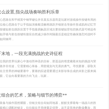
怎么设置,指尖战场奏响胜利乐章
心思路在和平精英中钢琴键位并非真实乐器而是玩家对游戏操作按键布局的
位核心思路在于让手指如演奏般流畅将跳跃开镜射击等操作形成肌肉记忆节
按键如射击跳跃应置于手指最易触及区域次要按键如背包切换武器可稍远布
如开镜与射击按键衔接应自然减少操作间隔最后是稳定性确保激烈对战时不
同钢琴...
下末地，一段充满挑战的史诗征程
位我的世界玩家心中激动而神圣的目标，那遥远的维度藏着未知的挑战与荣
路并非坦途，它需要精心筹备，周密规划与无畏的勇气。寻找要塞，获取关
在主世界的神秘要塞中，要塞的踪迹需要通过末影珍珠合成的末影之眼来揭
眼，它会向着要塞的方向飞去，玩家...
文组合的艺术，策略与细节的博弈**
装备与操作固然耀眼，但铭文组合却如同地基，默默支撑着每一场战斗的胜
套精心调配的铭文，往往能在开局便奠定优势，这不是简单的数值叠加，而