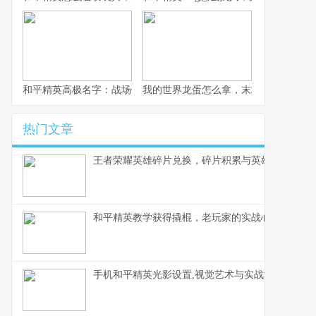
和平精英高极名字：战场代号的艺术与力量
我的世界龙蛋怎么拿，末地龙巢的终极
热门文章
王者荣耀英雄碎片兑换，碎片积累与英雄解锁之道
和平精英教学获得撬棍，老玩家的实战心得
手机和平精英光影设置,视觉艺术与实战博弈的微妙