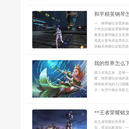
和平精英钢琴
一、钢琴键位设置的核
个性化比喻设置钢琴键
奏首先要明确主次常用
局其次要考虑连贯性比
误触其他键位这套思路如
我的世界怎么
踏上末地之旅，是每一
耀，然而通往末地的道
键坐标末地的入口隐藏
示，向空中抛出末影之
**王者荣耀铭
在王者荣耀的世界里，
负，资深玩家深知，一