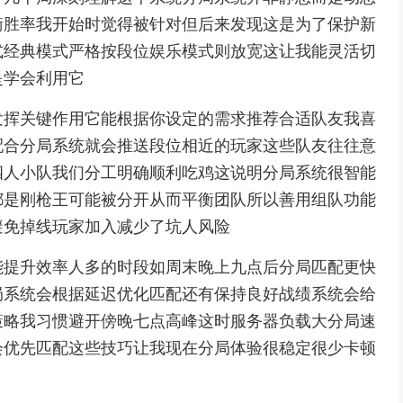
衡胜率我开始时觉得被针对但后来发现这是为了保护新
式经典模式严格按段位娱乐模式则放宽这让我能灵活切
是学会利用它
发挥关键作用它能根据你设定的需求推荐合适队友我喜
配合分局系统就会推送段位相近的玩家这些队友往往意
四人小队我们分工明确顺利吃鸡这说明分局系统很智能
都是刚枪王可能被分开从而平衡团队所以善用组队功能
避免掉线玩家加入减少了坑人风险
能提升效率人多的时段如周末晚上九点后分局匹配更快
局系统会根据延迟优化匹配还有保持良好战绩系统会给
策略我习惯避开傍晚七点高峰这时服务器负载大分局速
会优先匹配这些技巧让我现在分局体验很稳定很少卡顿