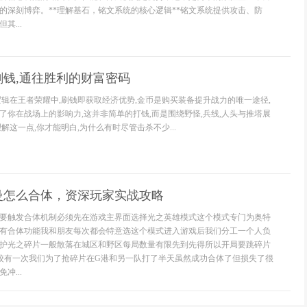
的深刻博弈。**理解基石，铭文系统的核心逻辑**铭文系统提供攻击、防
其...
钱,通往胜利的财富密码
逻辑在王者荣耀中,刷钱即获取经济优势,金币是购买装备提升战力的唯一途径,
了你在战场上的影响力,这并非简单的打钱,而是围绕野怪,兵线,人头与推塔展
解这一点,你才能明白,为什么有时尽管击杀不少...
曼怎么合体，资深玩家实战攻略
要触发合体机制必须先在游戏主界面选择光之英雄模式这个模式专门为奥特
有合体功能我和朋友每次都会特意选这个模式进入游戏后我们分工一个人负
护光之碎片一般散落在城区和野区每局数量有限先到先得所以开局要跳碎片
校有一次我们为了抢碎片在G港和另一队打了半天虽然成功合体了但损失了很
冲...