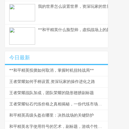
我的世界怎么设置世界，资深玩家的世界塑造指南
**和平精英什么脸型帅，虚拟战场上的颜值与气场哲
今日最新
**和平精英投掷如何取消，掌握时机扭转战局**
王者荣耀如何手柄设置,资深玩家的操作进化之路
王者荣耀战队加成，团队荣耀的隐形翅膀副标题
王者荣耀钻石代练价格之真相揭秘，一份代练市场的深度剖析
和平精英高级头盔在哪里：决胜战场的关键防护
和平精英名字使用符号的艺术，副标题，游戏个性的视觉密码