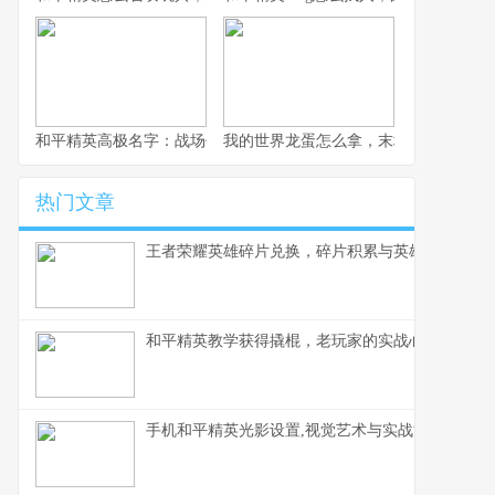
和平精英高极名字：战场代号的艺术与力量
我的世界龙蛋怎么拿，末地龙巢的终极
热门文章
王者荣耀英雄碎片兑换，碎片积累与英雄解锁之道
和平精英教学获得撬棍，老玩家的实战心得
手机和平精英光影设置,视觉艺术与实战博弈的微妙