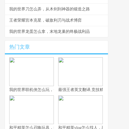
我的世界刀怎么弄，从木剑到神器的锻造之路
王者荣耀宫本克星，破敌利刃与战术博弈
我的世界龙蛋怎么拿，末地龙巢的终极战利品
热门文章
我的世界联机侠怎么玩，一份资深玩家的联机生存指南
最强王者英文翻译,竞技精神的语言跨越
和平精英怎么召唤玩具，揭秘战场趣味彩蛋之旅
和平精英vlog怎么找人，副标题，从