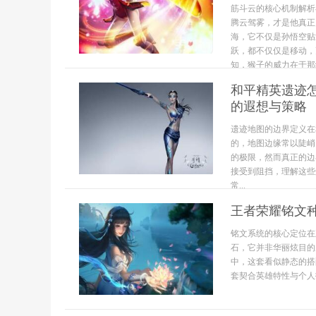
筋斗云的核心机制解析
腾云驾雾，才是他真正
海，它不仅是孙悟空贴
跃，都不仅仅是移动，
知，猴子的威力在于那经
和平精英遗迹
的遐想与策略
遗迹地图的边界定义在
的，地图边缘常以陡峭
的极限，然而真正的边
接受到阻挡，理解这些
常...
王者荣耀铭文
铭文系统的核心定位在
石，它并非华丽炫目的
中，这套看似静态的搭
套契合英雄特性与个人