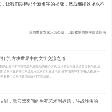
点，让我们期待那个新名字的揭晓，然后继续这场永不
我的世界农家乐怎么做，田园牧歌的数字建造指南
界打字,方块世界中的文字交流之道
我的世界中打字交流是玩家互动的核心方式,无论是合作建造还是团队作战,清
要,游戏内置的聊天系统允许玩家实时发送消息,按下T键即可打开输入框,这一
响着整个游戏体验,熟练的打字交流能...
2技能，腾云驾雾间的生死艺术副标题，斗战胜佛的