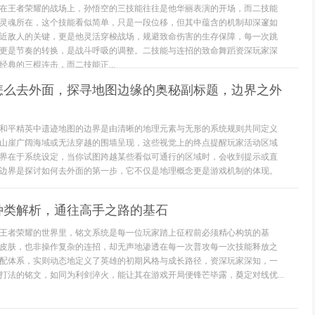
在王者荣耀的战场上，孙悟空的三技能往往是他华丽表演的开场，而二技能
灵魂所在，这个技能看似简单，只是一段位移，但其中蕴含的机制却深邃如
近敌人的关键，更是他灵活穿梭战场，规避致命伤害的生存保障，每一次跳
更是节奏的转换，是战斗呼吸的调整。二技能与连招的致命舞蹈资深玩家深
典的三棍连击，而二技能正...
怎么去外面，探寻地图边缘的奥秘副标题，边界之外
和平精英中遗迹地图的边界是由清晰的地理元素与无形的系统规则共同定义
山崖广阔海域或无法穿越的围墙呈现，这些视觉上的终点提醒玩家活动区域
界在于系统设定，当你试图跨越某些看似可通行的区域时，会收到提示或直
边界是探讨如何去外面的第一步，它不仅是地理概念更是游戏机制的体现。
种类解析，通往高手之路的基石
王者荣耀的世界里，铭文系统是每一位玩家踏上征程前必须精心构筑的基
皮肤，也非操作复杂的连招，却无声地渗透在每一次普攻每一次技能释放之
配体系，实则动态地定义了英雄的初期风格与成长路径，资深玩家深知，一
打法的铭文，如同为利剑淬火，能让其在游戏开局便锋芒毕露，奠定对线优...