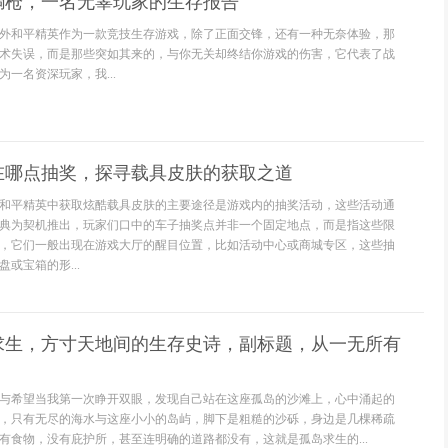
躺枪，一名无辜玩家的生存报告
外和平精英作为一款竞技生存游戏，除了正面交锋，还有一种无奈体验，那
术失误，而是那些突如其来的，与你无关却终结你游戏的伤害，它代表了战
一名资深玩家，我...
在哪点抽奖，探寻载具皮肤的获取之道
和平精英中获取炫酷载具皮肤的主要途径是游戏内的抽奖活动，这些活动通
典为契机推出，玩家们口中的车子抽奖点并非一个固定地点，而是指这些限
，它们一般出现在游戏大厅的醒目位置，比如活动中心或商城专区，这些抽
或宝箱的形...
求生，方寸天地间的生存史诗，副标题，从一无所有
与希望当我第一次睁开双眼，发现自己站在这座孤岛的沙滩上，心中涌起的
，只有无尽的海水与这座小小的岛屿，脚下是粗糙的沙砾，身边是几棵稀疏
有食物，没有庇护所，甚至连明确的道路都没有，这就是孤岛求生的...