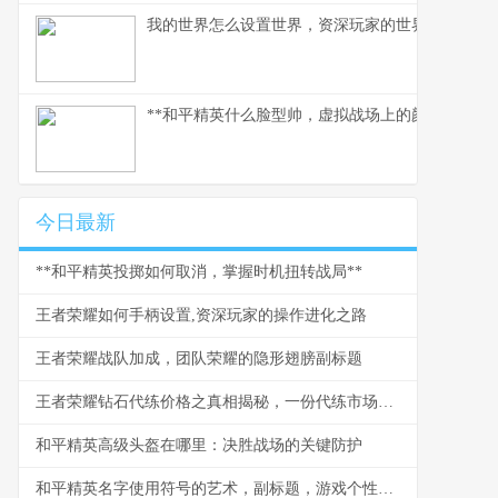
我的世界怎么设置世界，资深玩家的世界塑造指南
**和平精英什么脸型帅，虚拟战场上的颜值与气场哲
今日最新
**和平精英投掷如何取消，掌握时机扭转战局**
王者荣耀如何手柄设置,资深玩家的操作进化之路
王者荣耀战队加成，团队荣耀的隐形翅膀副标题
王者荣耀钻石代练价格之真相揭秘，一份代练市场的深度剖析
和平精英高级头盔在哪里：决胜战场的关键防护
和平精英名字使用符号的艺术，副标题，游戏个性的视觉密码