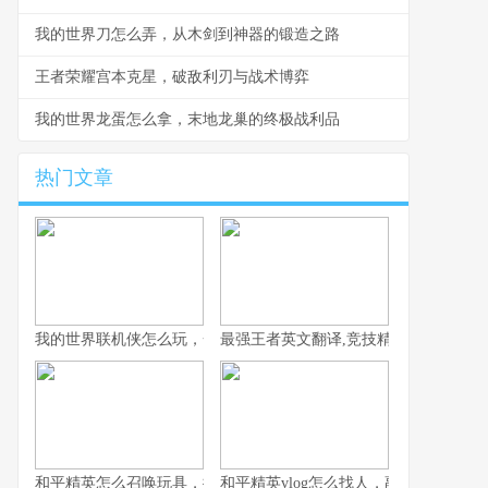
我的世界刀怎么弄，从木剑到神器的锻造之路
王者荣耀宫本克星，破敌利刃与战术博弈
我的世界龙蛋怎么拿，末地龙巢的终极战利品
热门文章
我的世界联机侠怎么玩，一份资深玩家的联机生存指南
最强王者英文翻译,竞技精神的语言跨越
和平精英怎么召唤玩具，揭秘战场趣味彩蛋之旅
和平精英vlog怎么找人，副标题，从