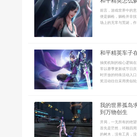
和平精英怎么
前言，游戏世界中的意
便是躺枪，躺枪并非技
场上的无常与荒诞，作为
和平精英车子
抽奖机制的核心逻辑在
常以赛季更新或节日庆
时开放的特殊活动入口
奖活动往往采用类似轮盘
我的世界孤岛
到万物创生
开局，一无所有的绝望
首先是茫然，环顾四周
的树木，没有工具，没