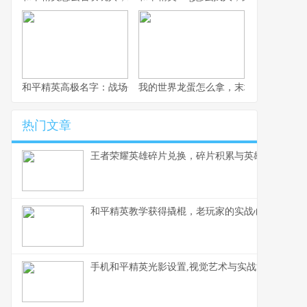
和平精英高极名字：战场代号的艺术与力量
我的世界龙蛋怎么拿，末地龙巢的终极
热门文章
王者荣耀英雄碎片兑换，碎片积累与英雄解锁之道
和平精英教学获得撬棍，老玩家的实战心得
手机和平精英光影设置,视觉艺术与实战博弈的微妙