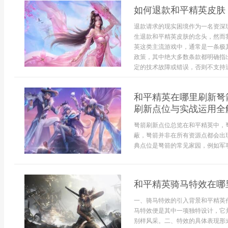
如何退款和平精英皮肤
退款请求的现实困境作为一名资深
生退款和平精英皮肤的念头，然而
英这类主流游戏中，通常是一条极
政策，其中绝大多数条款都明确指
定的技术故障或错误，否则不支持退
和平精英在哪里刷新弩
刷新点位与实战运用全
弩箭刷新点位总览在和平精英中，
蔽，弩箭并非在所有资源点都会出
典点位是弩箭的常见家园，例如军事
和平精英骑马特效在哪
一、骑马特效的引入背景和平精英
马特效便是其中一项独特设计，它
别样风采。二、特效的具体表现形式骑