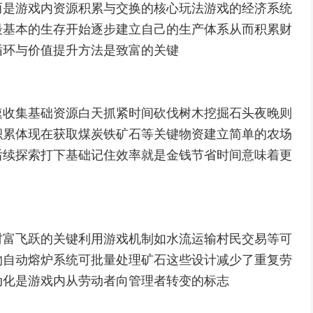
而是游戏内资源积累与交换的核心玩法游戏的经济系统
最基本的生存开始逐步建立自己的生产体系从而积累财
循环与价值提升方法是致富的关键
速收集基础资源白天抓紧时间砍伐树木挖掘石头夜晚则
积累体现在获取煤炭铁矿石等关键物资建立简单的农场
后续探索打下基础记住效率就是金钱节省时间意味着更
财富飞跃的关键利用游戏机制如水流运输村民交易等可
物自动熔炉系统可批量处理矿石这些设计减少了重复劳
动化是游戏内从劳动者向管理者转变的标志