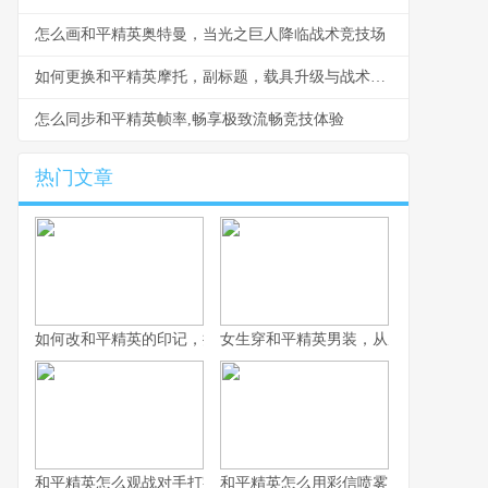
怎么画和平精英奥特曼，当光之巨人降临战术竞技场
如何更换和平精英摩托，副标题，载具升级与战术革新
怎么同步和平精英帧率,畅享极致流畅竞技体验
热门文章
如何改和平精英的印记，提升战术竞技体验
女生穿和平精英男装，从虚拟战场到现
和平精英怎么观战对手打字之战术观察与交流艺术，副标题观战中
和平精英怎么用彩信喷雾，战术迷雾中