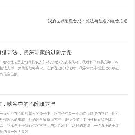
我的世界附魔合成：魔法与创造的融合之道
追猎玩法，资深玩家的进阶之路
。”追猎玩法是主动寻找敌人并将其淘汰的战术风格，我玩和平精英几年，深
枪法支撑，更需要战略意识。在解说追猎玩法时，我常常把掌握主动权放在
信自己的...
信，峡谷中的陷阵孤龙**
有死无生**在召唤师峡谷的纷争中，赵信始终是一个独特而耀眼的存在，他不
凭借超远的射程，他的哲学简单而纯粹，那便是将手中的长枪直指敌阵心
莽，它源自于千锤百炼的技艺，与对胜利不可动摇的渴望，一位真正的王者
的每一次无畏冲...