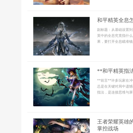
和平精英全息
副标题：从基础设置到
英中的全息究竟指什么
果，要打开全息瞄准镜
**和平精英指
**前言**许多玩家
总是在关键对局中遗憾
指法，是连接思维与屏幕
王者荣耀英雄
掌控战场