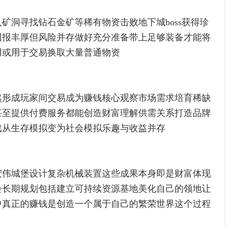
矿洞寻找钻石金矿等稀有物资击败地下城boss获得珍
回报丰厚但风险并存做好充分准备带上足够装备才能将
用或用于交易换取大量普通物资
然形成玩家间交易成为赚钱核心观察市场需求培育稀缺
甚至提供付费服务都能创造财富理解供需关系打造品牌
戏从生存模拟变为社会模拟乐趣与收益并存
宏伟城堡设计复杂机械装置这些成果本身即是财富体现
会长期规划包括建立可持续资源基地美化自己的领地让
中真正的赚钱是创造一个属于自己的繁荣世界这个过程