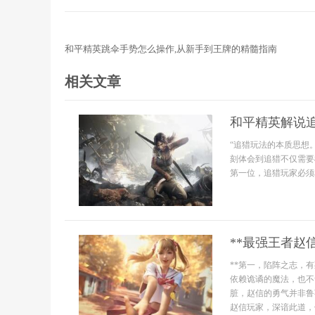
和平精英跳伞手势怎么操作,从新手到王牌的精髓指南
相关文章
和平精英解说
“追猎玩法的本质思想
刻体会到追猎不仅需要
第一位，追猎玩家必须相
**最强王者赵
**第一，陷阵之志，
依赖诡谲的魔法，也不
脏，赵信的勇气并非鲁
赵信玩家，深谙此道，他