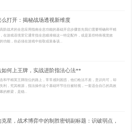
怎么打开：揭秘战场透视新维度
高阶战术的全息应用指南全息功能的基础开启步骤首先我们需要明确和平精
，在游戏语境里它通常指全息瞄准镜这一特定配件，或是某些特殊视觉效
的功能，你必须在游戏中拾取或装备该...
法如何上王牌，实战进阶指法心法**
在冲击和平精英王牌段位的路上，常常感到困惑，他们枪法不差，意识尚可，却
失利，究其根源，指法操作这个基础环节往往被轻视，一套适合自己的高效
的桥梁，是稳...
的克星，战术博弈中的制胜密钥副标题：识破弱点，