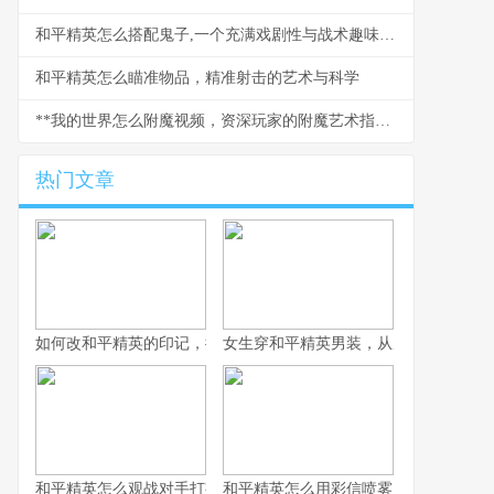
和平精英怎么搭配鬼子,一个充满戏剧性与战术趣味的组合策略
和平精英怎么瞄准物品，精准射击的艺术与科学
**我的世界怎么附魔视频，资深玩家的附魔艺术指南**
热门文章
如何改和平精英的印记，提升战术竞技体验
女生穿和平精英男装，从虚拟战场到现
和平精英怎么观战对手打字之战术观察与交流艺术，副标题观战中
和平精英怎么用彩信喷雾，战术迷雾中