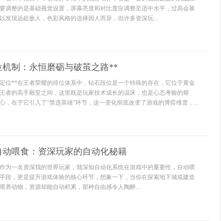
要调整的是基础视觉设置，屏幕亮度和对比度应调整至适中水平，过高会暴
以发现远处敌人，色彩风格的选择因人而异，但许多资深玩...
位机制：永恒磨砺与破茧之路**
特定位**在王者荣耀的排位体系中，钻石段位是一个特殊的存在，它位于黄金
王者的高手殿堂之间，这里既是玩家技术成长的温床，也是心态考验的熔
心，在于它引入了“禁选英雄”环节，这一变化彻底改变了游戏的博弈维度，...
自动喂食：资深玩家的自动化秘籍
作为一名资深我的世界玩家，我深知自动化系统在游戏中的重要性，自动喂
手段，更是提升游戏体验的核心环节，想象一下，当你在探索地下城或建造
喂养动物，资源却能自动积累，那种自由感令人陶醉...