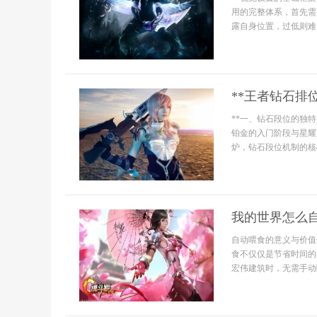
用的完整体系，首先需
露自身位置，过低则难
**王者钻石排
**一、钻石段位的独
铂金的入门阶段与星耀
炉，钻石段位机制的核
我的世界怎么
自动喂食的意义与价值
食不仅仅是节省时间的
宏伟建筑时，无需手动