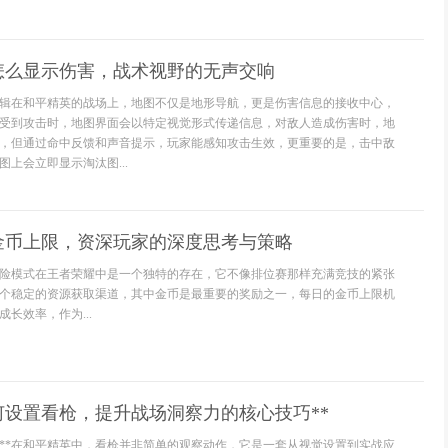
怎么显示伤害，战术视野的无声交响
辑在和平精英的战场上，地图不仅是地形导航，更是伤害信息的接收中心，
受到攻击时，地图界面会以特定视觉形式传递信息，对敌人造成伤害时，地
，但通过命中反馈和声音提示，玩家能感知攻击生效，更重要的是，击中敌
上会立即显示淘汰图...
金币上限，资深玩家的深度思考与策略
险模式在王者荣耀中是一个独特的存在，它不像排位赛那样充满竞技的紧张
个稳定的资源获取渠道，其中金币是最重要的奖励之一，每日的金币上限机
长效率，作为...
何设置看枪，提升战场洞察力的核心技巧**
架**在和平精英中，看枪并非简单的观察动作，它是一套从视觉设置到实战应