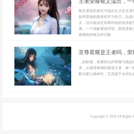
王者荣耀铭文溢出，一
铭文系统的基石与溢出定义在王者
如同英雄的隐形铠甲与利刃，在战
文，往往能决定前期对线的优劣甚
累，一个现象逐渐浮现，那就是铭
家拥有的铭文碎片数...
至尊星耀是王者吗，荣
，副标题，星耀段位的荣耀与挑战
章，从倔强青铜到最强王者，每一
数玩家心驰神往，它高悬于永恒钻石
Copyright © 2026 All Rights