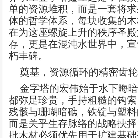
单的资源堆积，而是一套将求
体的哲学体系，每块收集的木
在为这座螺旋上升的秩序圣殿
存，更是在混沌水世界中，宣
朽丰碑。
奠基，资源循环的精密齿轮
金字塔的宏伟始于水下晦暗
都弥足珍贵，手持粗糙的钩索
残骸与珊瑚暗礁，铁锭与塑料
而是关乎生存脉络的战略抉择
批木材必须优先用于扩建基础