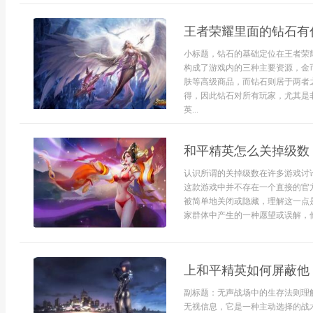
王者荣耀里面的钻石有
小标题，钻石的基础定位在王者荣
构成了游戏内的三种主要资源，金
肤等高级商品，而钻石则居于两者
得，因此钻石对所有玩家，尤其是
英...
和平精英怎么关掉级数
认识所谓的关掉级数在许多游戏讨
这款游戏中并不存在一个直接的官
被简单地关闭或隐藏，理解这一点
家群体中产生的一种愿望或误解，他
上和平精英如何屏蔽他
副标题：无声战场中的生存法则理
无视信息，它是一种主动选择的战