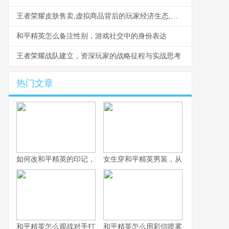
王者荣耀皮肤售卖,虚拟商品背后的玩家经济生态,副标题,一场情感与价值的微妙博弈
和平精英怎么备注性别，游戏社交中的身份表达
王者荣耀战队建立，资深玩家的战略征程与实战思考
热门文章
如何改和平精英的印记，提升战术竞技体验
女生穿和平精英男装，从虚拟战场到现
和平精英怎么观战对手打字之战术观察与交流艺术，副标题观战中
和平精英怎么用彩信喷雾，战术迷雾中