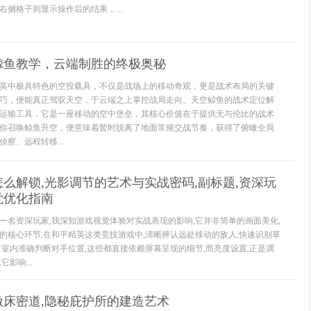
侧格子则显示操作后的结果，...
鲸鱼教学，云端制胜的终极奥秘
英中极具特色的空投载具，不仅是战场上的移动奇观，更是战术布局的关键
巧，便能真正驾驭天空，于云端之上掌控战局走向。天空鲸鱼的战术定位解
运输工具，它是一座移动的空中堡垒，其核心价值在于提供无与伦比的战术
你召唤鲸鱼升空，便意味着暂时脱离了地面常规交战节奏，获得了俯瞰全局
察、远程转移...
么解锁,光影调节的艺术与实战密码,副标题,资深玩
觉优化指南
一名资深玩家,我深知游戏视觉体验对实战表现的影响,它并非简单的画面美化,
的核心环节,在和平精英这类竞技游戏中,清晰辨认远处移动的敌人,快速识别草
暗室内准确判断对手位置,这些都直接依赖屏幕呈现的细节,而亮度设置,正是调
影响...
做床密道,隐秘庇护所的建造艺术