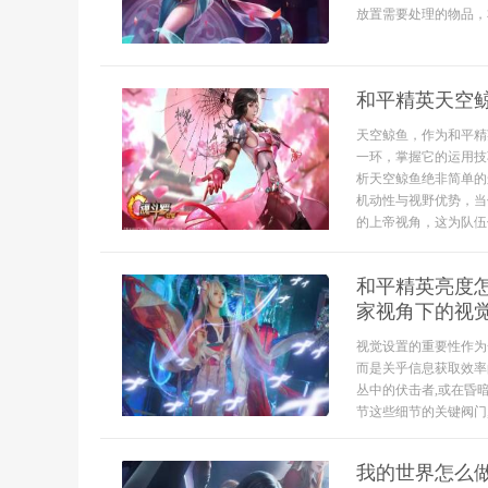
放置需要处理的物品，右
和平精英天空
天空鲸鱼，作为和平精
一环，掌握它的运用技
析天空鲸鱼绝非简单的
机动性与视野优势，当
的上帝视角，这为队伍侦
和平精英亮度怎
家视角下的视
视觉设置的重要性作为
而是关乎信息获取效率
丛中的伏击者,或在昏
节这些细节的关键阀门,它
我的世界怎么