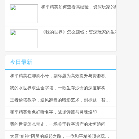
和平精英如何查看高经验，资深玩家的经验洞察之
《我的世界》怎么赚钱：资深玩家的生存与致富之
今日最新
和平精英在哪刷小号，副标题为高效提升与资源积累指南
我的水世界求生金字塔，一款生存沙盒的深度解构，副标题为在淹没世界构建秩序圣殿的终极艺术
王者偷塔教学，逆风翻盘的暗影艺术，副标题，智取水晶的终极策略
和平精英角色好听名字，战场诗篇与灵魂烙印
我的世界怎么带走，一场关于数字遗产的永恒追问
太原“狙神”阿昊的崛起之路，一位和平精英顶尖玩家的竞技哲学