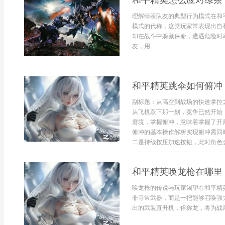
和平精英怎么应对绿茶
理解绿茶队友的典型行为模式在和
模式的代称，这类玩家常表现出自
却在战斗中躲藏保命，遭遇危险时
友，用...
和平精英跳伞如何俯冲
副标题：从高空到战场的快速掌控
从飞机跃下那一刻，竞争已然开始
窘境，掌握俯冲，意味着掌握了开
俯冲的基本操作解析实现俯冲需同
二是持续按压加速按钮，此时角色会
和平精英唤龙枪在哪里
唤龙枪的传说与玩家渴望在和平精
非寻常武器，而是一把能够召唤强
出的武装直升机，俗称龙，将为战局