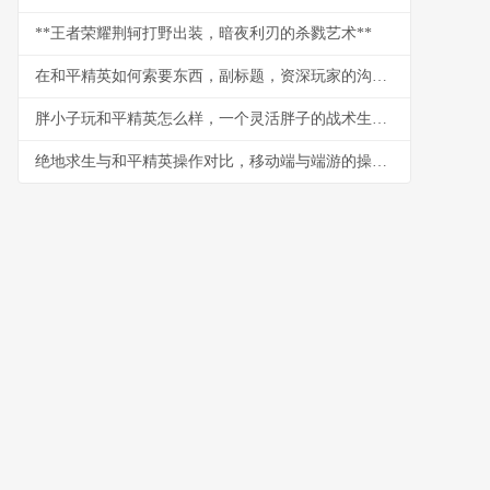
**王者荣耀荆轲打野出装，暗夜利刃的杀戮艺术**
在和平精英如何索要东西，副标题，资深玩家的沟通艺术与策略
胖小子玩和平精英怎么样，一个灵活胖子的战术生存记
绝地求生与和平精英操作对比，移动端与端游的操作艺术