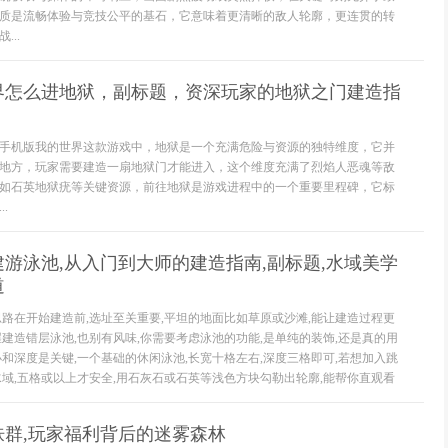
质是流畅体验与竞技公平的基石，它意味着更清晰的敌人轮廓，更连贯的转
..
界怎么进地狱，副标题，资深玩家的地狱之门建造指
手机版我的世界这款游戏中，地狱是一个充满危险与资源的独特维度，它并
地方，玩家需要建造一扇地狱门才能进入，这个维度充满了烈焰人恶魂等敌
如石英地狱疣等关键资源，前往地狱是游戏进程中的一个重要里程碑，它标
.
游泳池,从入门到大师的建造指南,副标题,水域美学
道
思路在开始建造前,选址至关重要,平坦的地面比如草原或沙滩,能让建造过程更
崖建造错层泳池,也别有风味,你需要考虑泳池的功能,是单纯的装饰,还是真的用
小和深度是关键,一个基础的休闲泳池,长宽十格左右,深度三格即可,若想加入跳
水域,五格或以上才安全,用石灰石或石英等浅色方块勾勒出轮廓,能帮你直观看
肤群,玩家福利背后的迷雾森林