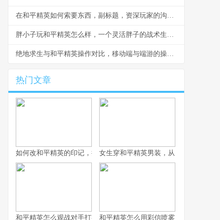
在和平精英如何索要东西，副标题，资深玩家的沟通艺术与策略
胖小子玩和平精英怎么样，一个灵活胖子的战术生存记
绝地求生与和平精英操作对比，移动端与端游的操作艺术
热门文章
如何改和平精英的印记，提升战术竞技体验
女生穿和平精英男装，从虚拟战场到现
和平精英怎么观战对手打字之战术观察与交流艺术，副标题观战中
和平精英怎么用彩信喷雾，战术迷雾中