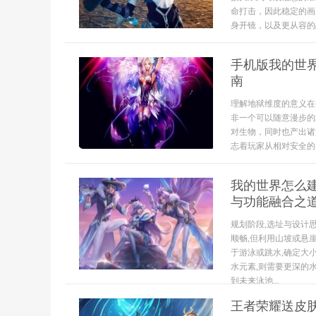
命打击，因此稳定的画
身开镜，以及更从容的战.
手机版我的世
南
理解地狱维度的意义在
非一个可以随意漫步的
对生物，同时也产出诸
志着玩家从相对安全的..
我的世界怎么建
与功能融合之
规划阶段,选址与设计
顺畅,但利用山坡或悬
于游泳或跳水,确定大
水元素,则需要更深的
到未来泳池...
王者荣耀送皮