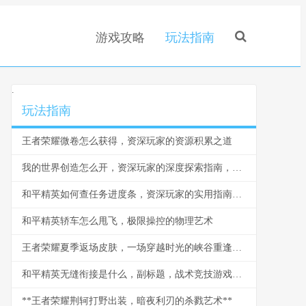
游戏攻略
玩法指南
.
玩法指南
王者荣耀微卷怎么获得，资深玩家的资源积累之道
我的世界创造怎么开，资深玩家的深度探索指南，副标题，开启无限可能的钥匙
和平精英如何查任务进度条，资深玩家的实用指南，副标题，掌握进度轻松赢取奖励
和平精英轿车怎么甩飞，极限操控的物理艺术
王者荣耀夏季返场皮肤，一场穿越时光的峡谷重逢，副标题，老玩家的珍藏记忆与新玩家的盛夏庆典
和平精英无缝衔接是什么，副标题，战术竞技游戏的沉浸感革命
**王者荣耀荆轲打野出装，暗夜利刃的杀戮艺术**