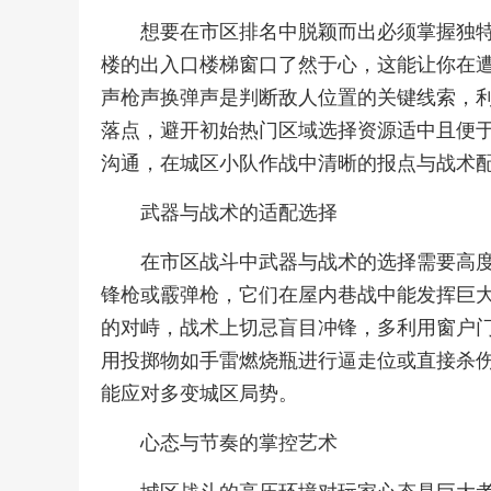
想要在市区排名中脱颖而出必须掌握独
楼的出入口楼梯窗口了然于心，这能让你在
声枪声换弹声是判断敌人位置的关键线索，
落点，避开初始热门区域选择资源适中且便
沟通，在城区小队作战中清晰的报点与战术
武器与战术的适配选择
在市区战斗中武器与战术的选择需要高
锋枪或霰弹枪，它们在屋内巷战中能发挥巨
的对峙，战术上切忌盲目冲锋，多利用窗户
用投掷物如手雷燃烧瓶进行逼走位或直接杀
能应对多变城区局势。
心态与节奏的掌控艺术