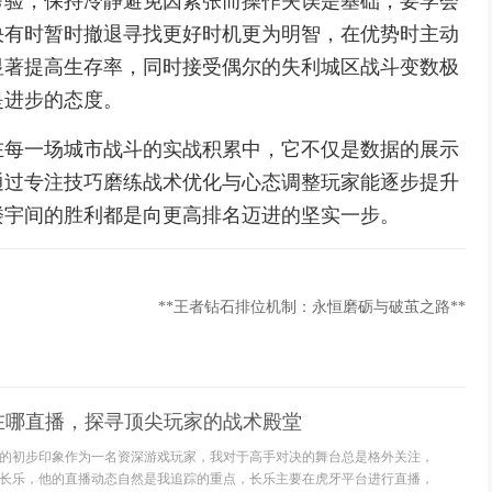
考验，保持冷静避免因紧张而操作失误是基础，要学会
决有时暂时撤退寻找更好时机更为明智，在优势时主动
显著提高生存率，同时接受偶尔的失利城区战斗变数极
是进步的态度。
在每一场城市战斗的实战积累中，它不仅是数据的展示
通过专注技巧磨练战术优化与心态调整玩家能逐步提升
楼宇间的胜利都是向更高排名迈进的坚实一步。
**王者钻石排位机制：永恒磨砺与破茧之路**
在哪直播，探寻顶尖玩家的战术殿堂
的初步印象作为一名资深游戏玩家，我对于高手对决的舞台总是格外关注，
长乐，他的直播动态自然是我追踪的重点，长乐主要在虎牙平台进行直播，