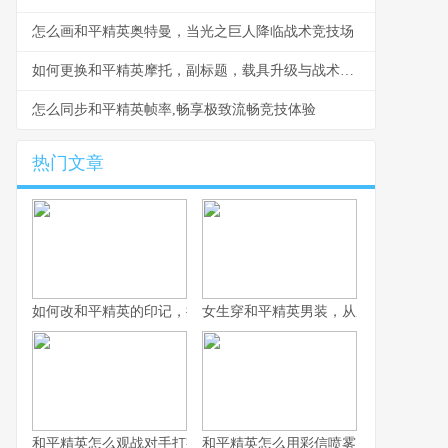
怎么画和平精英奥特曼，当光之巨人降临战术竞技场
如何更换和平精英摩托，副标题，载具升级与战术革新
怎么同步和平精英帧率,畅享极致流畅竞技体验
热门文章
如何改和平精英的印记，提升战术竞技体验
女生穿和平精英男装，从虚拟战场到现
和平精英怎么观战对手打字之战术观察与交流艺术，副标题观战中
和平精英怎么用彩信喷雾，战术迷雾中