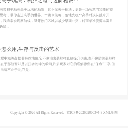
英高手玩法：制胜之道与进阶秘诀**
深知和平精英高手玩法的精髓，这不仅关乎枪法，更是一场智慧与策略的较
思考，带你走进高手的世界。**跳伞策略，落地先机**高手对决从跳伞开
，我通常会观察航线，避开热门区域以减少早期冲突，转而瞄准资源丰富且
缘...
身怎么用,生存与反击的艺术
荣耀中始终占据着特殊地位,它不像输出装那样直接提升伤害,也不像防御装那样
值在于那短暂却足以扭转乾坤的瞬间,许多玩家对它的理解停留在“保命”二字,但
远不止于此,它是...
Copyright © 2026 All Rights Reserved.
京ICP备2026020063号-8
XML地图