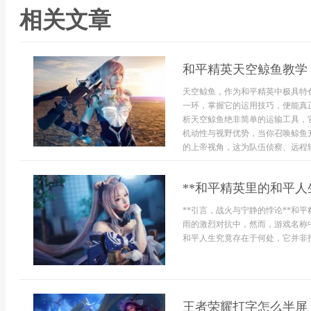
相关文章
和平精英天空鲸鱼教学
天空鲸鱼，作为和平精英中极具特
一环，掌握它的运用技巧，便能真
析天空鲸鱼绝非简单的运输工具，
机动性与视野优势，当你召唤鲸鱼
的上帝视角，这为队伍侦察、远程转移
**和平精英里的和平人
**引言，战火与宁静的悖论**和
雨的激烈对抗中，然而，游戏名称
和平人生究竟存在于何处，它并非指
王者荣耀打字怎么半屏