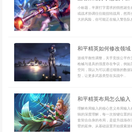
小标题，半屏打字需求的悄然诞生
或战术协调往往能扭转战局，然而
大的风险，你可能正在输入警告队友
和平精英如何修改领域
游戏平衡性调整，关乎竞技公平作
枪械与道具的强度存在争议，例如
空间，我认为可以通过细致的数据
型，让更多武器类型在实战中...
和平精英布局怎么输入
理解布局输入的核心意义布局输入
辑的深度理解，每一次按键位置的
套契合自身的布局，是提升战场存
臂的延伸。从基础设置开始摸索游戏