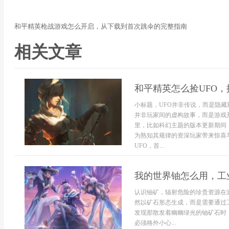
和平精英枪战游戏怎么开启，从下载到首次跳伞的完整指南
相关文章
和平精英怎么捡UFO
小标题，UFO并非传说，而是隐藏
并非玩家间的虚构故事，而是游戏
里，比如科幻主题的版本更新期间
为熟知其规律的资深玩家带来惊喜
UFO，首...
我的世界铀怎么用，工
认识铀矿，辐射危险的珍贵资源在
然以矿石形态生成，而是需要通过
发现那散发着幽幽绿光的铀矿石时
必须格外小心...