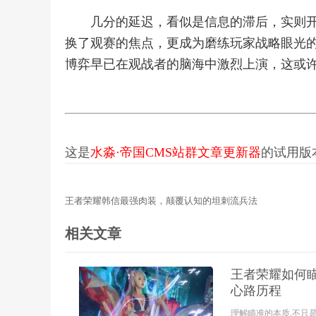
几分的延迟，看似是信息的滞后，实则
换了观赛的焦点，更成为磨练玩家战略眼光
博弈早已在观战者的脑海中激烈上演，这或
这是
水淼·帝国CMS站群文章更新器
的试用版本更
王者荣耀韩信最强肉装，颠覆认知的坦刺流兵法
相关文章
王者荣耀如何瞄
心路历程
理解瞄准的本质,不只