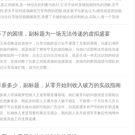
,真正的瞄准,是一种综合的判断与执行,它关乎你对英雄技能特性的理解,关乎
判,更关乎你对战场瞬息万变局势的把握,很多新手玩家会认为,瞄准就是把技能
想法往往导致技能频频落空,浪费了关键的输出或控制机会,实际上,每一个英雄
不了的困境，副标题为一场无法传递的虚拟盛宴
王者召唤这款游戏中，分享功能的设计似乎遭遇了无形的屏障，玩家们满怀
的操作瞬间，或是收获了稀有罕见的虚拟物品，当他们试图将这些喜悦传递
按钮如同一个装饰，点击之后往往没有反应，或是生成一串无法识别的错误
失灵，直接切断了玩家之间最直接的连接渠道，游戏内的辉煌战绩与团队协
分享迅速扩散，成为社交圈...
月薪多少，副标题，从零开始到收入破万的实战指南
多新人怀揣着梦想踏入王者荣耀直播领域，他们最常问的问题便是月薪能达
比想象复杂，刚起步的新人主播月收入极不稳定，可能第一个月仅有几百元
赖于平台底薪礼物分成和可能的广告合作，但底薪通常有严苛的时长和流量
足，礼物收入更是需要积累忠实观众，因此新人首月薪资常常象征性地维持
靠其他工作支撑直播...