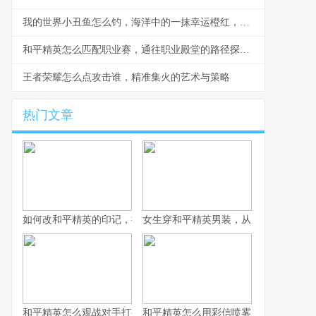
我的世界小丑鱼怎么钓，海洋中的一抹幸运橙红，副标题，耐心与技巧的静谧艺术
和平精英怎么匹配职业赛，通往职业殿堂的路径探析副标题
王者荣耀怎么点攻击谁，精准集火的艺术与策略
热门文章
如何改和平精英的印记，提升战术竞技体验
女生穿和平精英男装，从虚拟战场到现
和平精英怎么观战对手打字之战术观察与交流艺术，副标题观战中
和平精英怎么用彩信喷雾，战术迷雾中