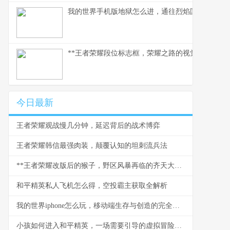
我的世界手机版地狱怎么进，通往烈焰国度的生存
**王者荣耀段位标志框，荣耀之路的视觉丰碑，副
今日最新
王者荣耀观战慢几分钟，延迟背后的战术博弈
王者荣耀韩信最强肉装，颠覆认知的坦刺流兵法
**王者荣耀改版后的猴子，野区风暴再临的齐天大圣**
和平精英私人飞机怎么得，空投霸主获取全解析
我的世界iphone怎么玩，移动端生存与创造的完全指南
小孩如何进入和平精英，一场需要引导的虚拟冒险副标题