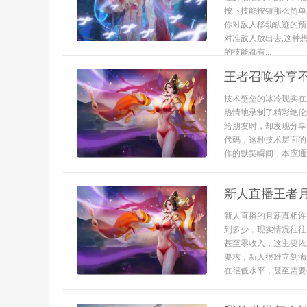
按下技能按钮那么简单
你对敌人移动轨迹的预
对准敌人放出去,这种
的技能都有...
王者召唤分享
技术壁垒的冰冷现实在
热情地录制了精彩绝伦
给朋友时，却发现分享
代码，这种技术层面的
作的默契瞬间，本应通过
新人直播王者
新人直播的月薪真相许
到多少，现实情况往往
甚至零收入，这主要依
要求，新人很难立刻满
在很低水平，甚至需要依