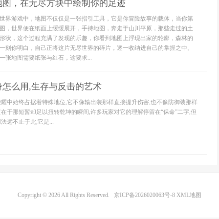
地图，在无尽方块中绘制你的足迹
世界游戏中，地图不仅仅是一张指引工具，它是你冒险故事的载体，当你第
图，世界便在纸面上缓缓展开，手持地图，奔走于山川平原，那些走过的土
形状，这个过程充满了发现的乐趣，你看到地图上浮现出家的轮廓，森林的
一刻你明白，自己正将这片无尽世界的碎片，逐一收纳进自己的掌握之中。
一张地图需要纸张与红石，这要求...
身怎么用,生存与反击的艺术
荣耀中始终占据着特殊地位,它不像输出装那样直接提升伤害,也不像防御装那样
值在于那短暂却足以扭转乾坤的瞬间,许多玩家对它的理解停留在“保命”二字,但
远不止于此,它是...
Copyright © 2026 All Rights Reserved.
京ICP备2026020063号-8
XML地图