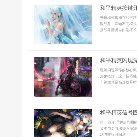
和平精英按键
开镜模式选择在和平精
数战斗，深知不同模式
据战斗情况自由选择长
和平精英闪现
理解闪现漂移的核心概
形象概括，这一技巧融
车辆尤其是高速载具时
和平精英信号
第一部分,理解信号圈
节奏与走向,资深玩家
刮与转移时间,但...