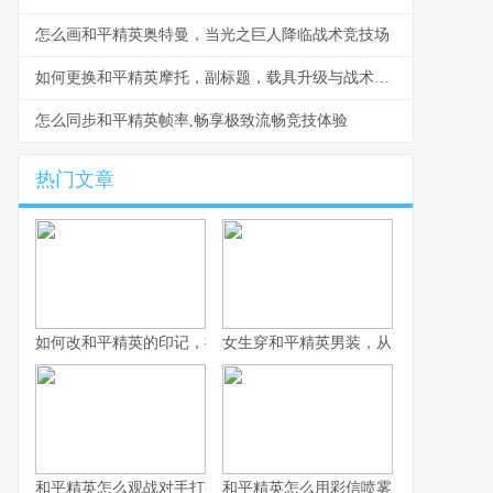
怎么画和平精英奥特曼，当光之巨人降临战术竞技场
如何更换和平精英摩托，副标题，载具升级与战术革新
怎么同步和平精英帧率,畅享极致流畅竞技体验
热门文章
如何改和平精英的印记，提升战术竞技体验
女生穿和平精英男装，从虚拟战场到现
和平精英怎么观战对手打字之战术观察与交流艺术，副标题观战中
和平精英怎么用彩信喷雾，战术迷雾中