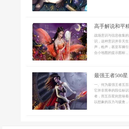
高手解说和平
战场意识与信息收集的
识，这种意识并非天生
声，枪声，甚至车辆引
合小地图的提示图标，
最强王者500
一、何为最强王者五百
它并非简单的段位标识
者，而五百星则意味着
以想象的压力与疲惫，每