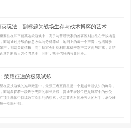
精英玩法，副标题为战场生存与战术博弈的艺术
重要性在和平精英这款游戏中，高手与普通玩家的首要区别往往在于战场意
，而是通过持续的信息收集与分析养成，地图上的每一个声音，包括脚步
擎声，都是关键情报，高手玩家会时刻利用耳机辨别声音方向与距离，并结
迅速判断敌人方位与意图，同时，视觉信息的收集同样...
星：荣耀征途的极限试炼
星在竞技游戏的巅峰殿堂中，最强王者五百星是一个超越常规认知的称号，
，而是象征着一段近乎无限的攀登旅程，普通王者段位已是玩家中的佼佼
在顶尖群体中持续数百次胜利的积累，这需要面对同样强大的对手，承受难
一次胜利都...