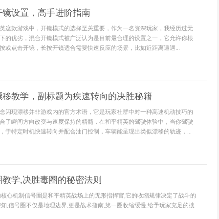
开镜设置，高手进阶指南
英这款游戏中，开镜模式的选择至关重要，作为一名资深玩家，我经历过无
下的优劣，混合开镜模式被广泛认为是目前最合理的设置之一，它允许你根
按或点击开镜，长按开镜适合需要快速反应的场景，比如近距离遭遇...
漂移教学，副标题为疾速转向的决胜秘籍
念闪现漂移并非游戏内的官方术语，它是玩家社群中对一种高速机动技巧的
合了瞬间方向改变与速度保持的精髓，在和平精英的驾驶体验中，当你驾驶
，于特定时机快速转向并配合油门控制，车辆能呈现出类似漂移的轨迹，...
圈教学,决胜毒圈的秘密法则
的核心机制信号圈是和平精英战场上的无形指挥官,它的收缩规律决定了战斗的
深知,信号圈不仅是地理边界,更是战术指南,第一圈收缩缓慢,给予玩家充足的搜