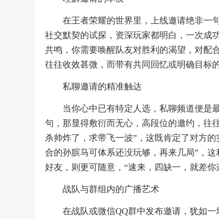
在王者荣耀的世界里，上线邀请绝非一句
社交默契的试探，资深玩家都明白，一次成
共鸣，你需要唤醒队友对胜利的渴望，对配
往往收效甚微，而带有共同回忆或明确目标
私聊邀请的精准触达
当你心中已有特定人选，私聊频道便是最
句，那显得敷衍而无心，高段位的邀约，往往
杀帅炸了，求带飞一波”，这既肯定了对方的
合的孙膑马可体系还没玩够，再来几局”，这
好友，则更可随意，“速来，四缺一，就差你
战队与群组内的广播艺术
在战队或微信QQ群中发布邀请，犹如一