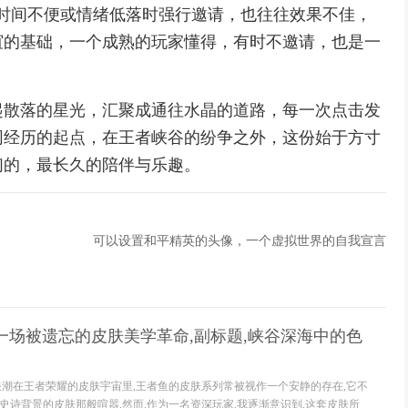
时间不便或情绪低落时强行邀请，也往往效果不佳，
谊的基础，一个成熟的玩家懂得，有时不邀请，也是一
起散落的星光，汇聚成通往水晶的道路，每一次点击发
同经历的起点，在王者峡谷的纷争之外，这份始于方寸
们的，最长久的陪伴与乐趣。
可以设置和平精英的头像，一个虚拟世界的自我宣言
一场被遗忘的皮肤美学革命,副标题,峡谷深海中的色
浪潮在王者荣耀的皮肤宇宙里,王者鱼的皮肤系列常被视作一个安静的存在,它不
史诗背景的皮肤那般喧嚣,然而,作为一名资深玩家,我逐渐意识到,这套皮肤所