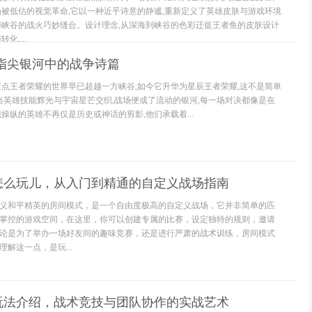
场被低估的视觉革命,它以一种近乎诗意的静谧,重新定义了英雄皮肤与游戏环境
与峡谷的战火巧妙缝合。设计理念,从深海到峡谷的色彩迁徙王者鱼的皮肤设计
化,...
指尖银河中的战争诗篇
汇点王者荣耀的世界早已超越一方峡谷,如今它升华为星辰王者荣耀,这不是简单
,当英雄技能辉光与宇宙星芒交织,战场便成了流动的银河,每一场对决都像是在
操纵的英雄不再仅是历史或神话的剪影,他们承载着...
怎么玩儿，从入门到精通的自定义战场指南
义和平精英的房间模式，是一个自由度极高的自定义战场，它并非简单的匹
掌控的游戏空间，在这里，你可以创建专属的比赛，设定独特的规则，邀请
论是为了举办一场好友间的趣味竞赛，还是进行严肃的战术训练，房间模式
解这一点，是玩...
玩法介绍，战术竞技与团队协作的实战艺术