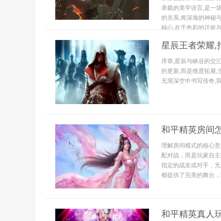
承载的美学语言,是一
的关系,将深海的神秘
核心,在于色彩的迁徙与转
星辰王者荣耀,
序章,星辰与峡谷的交
的更新,而是维度拓展
无垠深空中书写传奇,我
和平精英房间
理解房间模式的核心意
配对战，而是玩家自主
指定的战友或对手，无
都提供了完美的舞台，理
和平精英真人