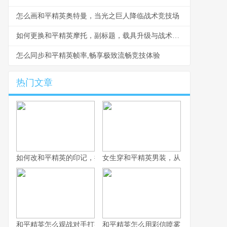
怎么画和平精英奥特曼，当光之巨人降临战术竞技场
如何更换和平精英摩托，副标题，载具升级与战术革新
怎么同步和平精英帧率,畅享极致流畅竞技体验
热门文章
如何改和平精英的印记，提升战术竞技体验
女生穿和平精英男装，从虚拟战场到现
和平精英怎么观战对手打字之战术观察与交流艺术，副标题观战中
和平精英怎么用彩信喷雾，战术迷雾中