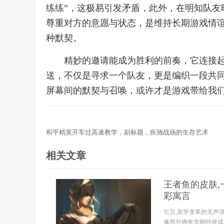
练练”，这极易引发矛盾，此外，在明知队友
尊重对方的意愿与状态，是维持长期游戏情
种默契。
精妙的邀请能成为胜利的前奏，它连接
送，不仅是寻求一个队友，更是编织一段共
屏幕间的默契与召唤，或许才是游戏带给我
和平精英开车过高速教学，副标题，疾驰战场的生存艺术
相关文章
王者鱼的皮肤,
彩寓言
引言,美学变革的无声
像那些拥有华丽特效或