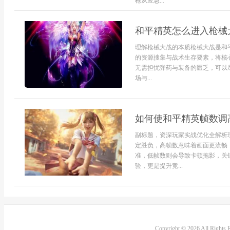
枪从应急...
和平精英怎么进入枪械
理解枪械大战的本质枪械大战是和
的资源搜集与战术生存要素，将核
无需担忧弹药与装备的匮乏，可以
场与...
如何使和平精英帧数调
副标题，资深玩家实战优化全解析
定胜负，高帧数意味着画面更流畅
准，低帧数则会导致卡顿拖影，关
验，更是提升竞...
Copyright © 2026 All Rights