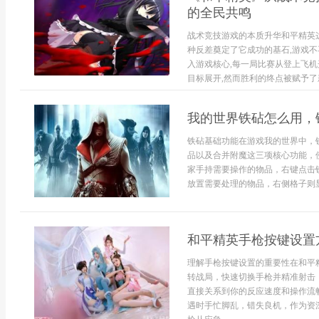
的全民共鸣
战术竞技游戏的本质升华和平精英
种反差奠定了它成功的基石,游戏不
入游戏核心,每一局比赛从登上飞
目标展开,然而胜利的终点被赋予了新
我的世界铁砧怎么用，
铁砧基础功能在游戏我的世界中，
品以及合并附魔这三项核心功能，
家手持需要操作的物品，右键点击
放置需要处理的物品，右侧格子则显
和平精英手枪按键设置
理解手枪按键设置的重要性在和平
转战局，快速切换手枪并精准射击
直接关系到你的反应速度和操作流
遇时手忙脚乱，错失良机，作为资