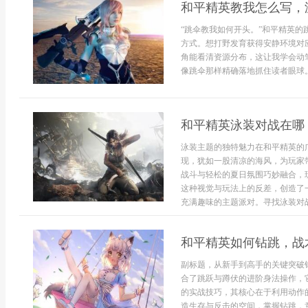
和平精英教我怎么写，
“跳伞教我如何开头。”和平精英
方式。想打野发育获得安静环境对
角能看清资源分布，这让我学会动
像跳伞那样精确落地抓住读者眼球。
和平精英泳装对战在哪
泳装主题的独特魅力在和平精英的
现，犹如一股清凉的海风，为玩家
战斗与轻松的夏日氛围巧妙融合，
这种视觉与玩法上的反差，创造了
充满趣味的主题派对。寻找泳装对战的
和平精英如何钻跳，战
副标题，从新手到高手的关键突破
合了跳跃与蹲伏的进阶身法操作，
的实战技巧，其核心在于利用动作
造生存与反击的空间，掌握钻跳，意