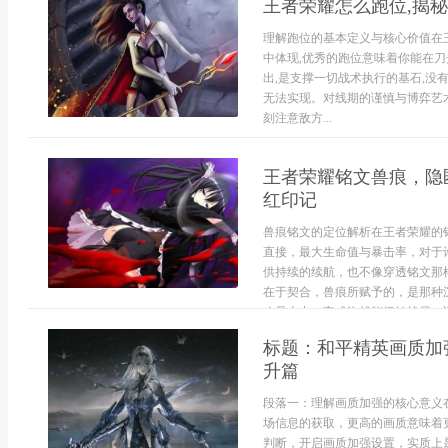
王者荣耀怎么跑位,揭
理解跑位的基本定义与核心价值在
中体现,优秀的跑位意味着你能在刀
出,是支撑一切战术执行的基石,没
无法实现。对线期的谨慎与博弈艺
刻注意敌方...
王者荣耀铭文兽痕，隐
红印记
兽痕铭文的定位解析在王者荣耀的
直接，最大生命值与暴击率，对于
供持续的续航，也不像穿透铭文那
在于契合，兽痕所赋予的，是那种
攻暴击中，它或许就能扭转战局。适
标题：和平精英画质加
升篇
段落一：理解画质加强的核心意义
场信息的获取，更高的画质意味着
判断，开启画质加强设置，实质上