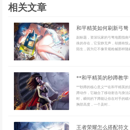
相关文章
和平精英如何刷新弓弩
副标题，资深玩家的弓弩地图指南
殊的存在，它安静无声，却拥有惊
陌生，因为它不像常规枪械那样随处
**和平精英的秒蹲教学
**秒蹲的核心意义**在和平精英
蹲动作，它融合了移动射击与身法
时，瞬间的下蹲能让你在对手的瞄
胸部高度，一个及时...
王者荣耀怎么搭配符文