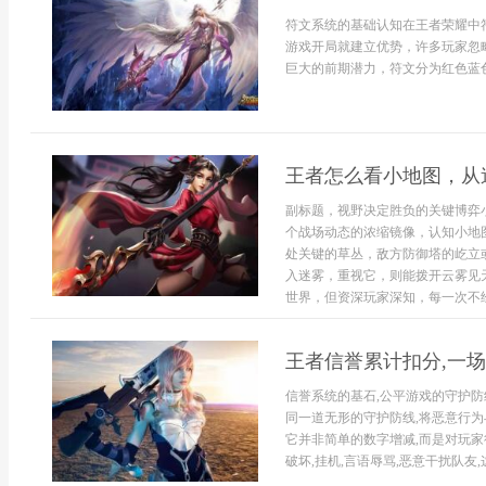
符文系统的基础认知在王者荣耀中
游戏开局就建立优势，许多玩家忽
巨大的前期潜力，符文分为红色蓝色
王者怎么看小地图，从
副标题，视野决定胜负的关键博弈
个战场动态的浓缩镜像，认知小地
处关键的草丛，敌方防御塔的屹立
入迷雾，重视它，则能拨开云雾见
世界，但资深玩家深知，每一次不经
王者信誉累计扣分,一
信誉系统的基石,公平游戏的守护防
同一道无形的守护防线,将恶意行为
它并非简单的数字增减,而是对玩家
破坏,挂机,言语辱骂,恶意干扰队友,