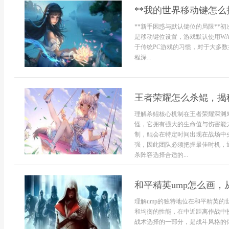
**我的世界移动键怎么
**新手困惑与默认键位的局限**
是移动键位设置，游戏默认使用WA
于传统PC游戏的习惯，对于大多
程深...
王者荣耀怎么杀鲲，揭
理解杀鲲核心机制在王者荣耀深渊
怪，它拥有强大的生命值与伤害能
制，鲲会在特定时间出现在战场中
强，因此团队必须把握最佳时机，
杀阵容选择合适的...
和平精英ump怎么画
理解ump的独特地位在和平精英的
和均衡的性能，在中近距离作战中
战术选择的一部分，是战斗风格的