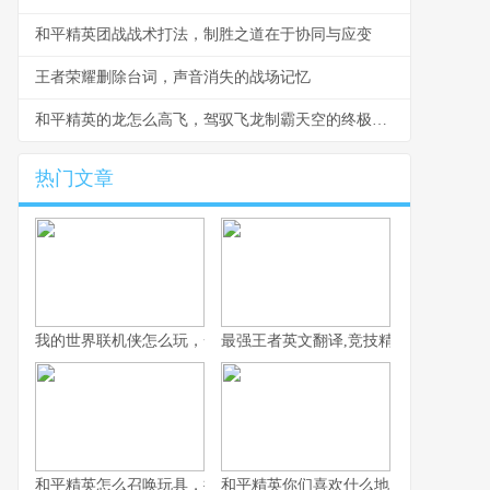
和平精英团战战术打法，制胜之道在于协同与应变
王者荣耀删除台词，声音消失的战场记忆
和平精英的龙怎么高飞，驾驭飞龙制霸天空的终极指南
热门文章
我的世界联机侠怎么玩，一份资深玩家的联机生存指南
最强王者英文翻译,竞技精神的语言跨越
和平精英怎么召唤玩具，揭秘战场趣味彩蛋之旅
和平精英你们喜欢什么地图，战术与情