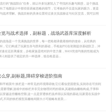
流行的“挑战阳台”任务，就让许多玩家陷入了寻找的乐趣与困惑，这个挑战
向了地图设计中那些容易被忽略的细节，它考验的不仅是玩家的眼力，更是
与战术理解。挑战目标的具体位置经过多次实战验证与社区交流，我可以明
全览与战术选择，副标题，战场武器库深度解析
的战场是一个充满挑战的世界，每一把枪都承载着独特的使命，从经典的
AWM，它们构成了玩家生存与胜利的基础，手枪如P92在初期提供基础防卫，冲
的射速在近距离爆发，步枪家族是绝对的中坚力量，M416凭借均衡的性能成为
R-L则提供了稳定的另一种选择，狙击枪是远...
么穿,副标题,障碍穿梭进阶指南
和平精英中,铁栏是一种常见的环境障碍物,它们看似坚固密实,实则存在可供利
先需要理解,游戏中的铁栏并非完全物理封闭的墙体,其建模由栅格构成,子弹和
以穿越这些栅格空隙,这一点是穿透铁栏战术得以实现的基础,玩家需在实战中
,不同的铁栏模型其栅格间隙大小可能略有差异,...