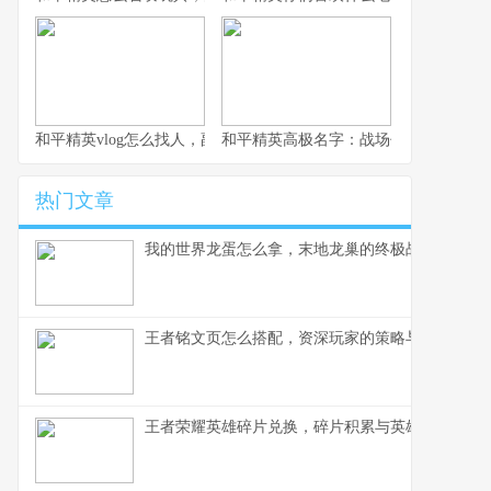
和平精英vlog怎么找人，副标题，从迷茫到精准的实战寻人指南
和平精英高极名字：战场代号的艺术与
热门文章
我的世界龙蛋怎么拿，末地龙巢的终极战利品
王者铭文页怎么搭配，资深玩家的策略与心得
王者荣耀英雄碎片兑换，碎片积累与英雄解锁之道