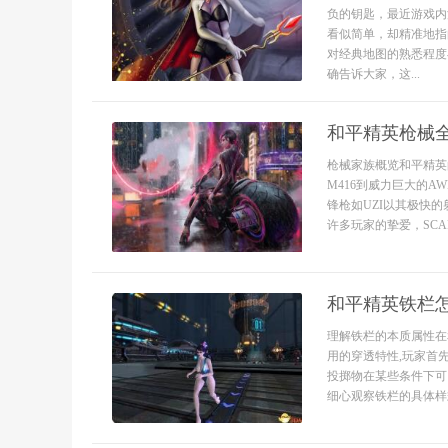
负的钥匙，最近游戏内
看似简单，却精准地指
对经典地图的熟悉程度
确告诉大家，这...
和平精英枪械
枪械家族概览和平精英
M416到威力巨大的
锋枪如UZI以其极快
许多玩家的挚爱，SCA
和平精英铁栏怎
理解铁栏的本质属性在
用的穿透特性,玩家首
投掷物在某些条件下可
细心观察铁栏的具体样式