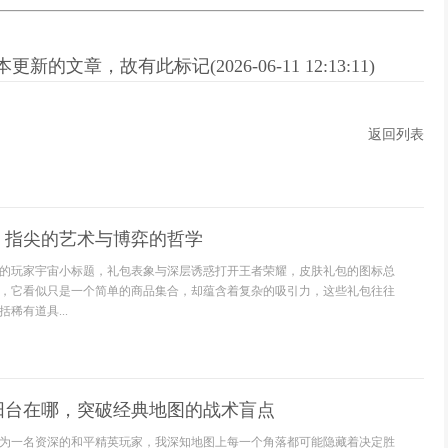
新的文章，故有此标记(2026-06-11 12:13:11)
返回列表
，指尖的艺术与博弈的哲学
的玩家宇宙小标题，礼包表象与深层诱惑打开王者荣耀，皮肤礼包的图标总
，它看似只是一个简单的商品集合，却蕴含着复杂的吸引力，这些礼包往往
稀有道具...
阳台在哪，突破经典地图的战术盲点
为一名资深的和平精英玩家，我深知地图上每一个角落都可能隐藏着决定胜