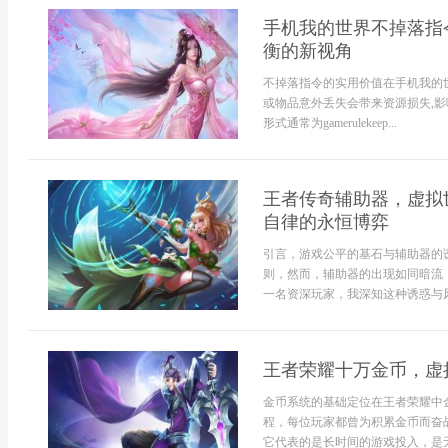
手机我的世界不掉落指令
衡的新视角
不掉落指令的实用价值在手机我的
或物品意外丢失会带来资源损失,影
形式通常为gamerulekeep...
王者传奇辅助器，虚拟
自律的永恒博弈
引言，游戏公平的基石与辅助器的
则，然而，辅助器的出现如同暗流
一名资深玩家，我深知这种诱惑与风
王者荣耀十万金币，虚
金币系统的基础定位在王者荣耀中
程，每位玩家都曾为积累金币而奋
它代表的是长时间的游戏投入，是无