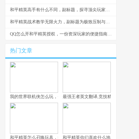
和平精英高手有什么不同，副标题，探寻顶尖玩家的核心特质
和平精英战术教学无限火力，副标题为极致压制与节奏掌控之道
QQ怎么开和平精英授权，一份资深玩家的便捷指南，副标题，轻松绑定畅游战术竞技世界
热门文章
我的世界联机侠怎么玩，一份资深玩家的联机生存指南
最强王者英文翻译,竞技精神的语言跨越
和平精英怎么召唤玩具，揭秘战场趣味彩蛋之旅
和平精英你们喜欢什么地图，战术与情