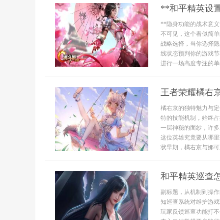
**和平精英设
**隐身功能的战术意
不可见，这个看似简单
战略选择，当你选择隐
线状态预判你的游戏节
进行一场高度专注的单排
王者荣耀橘右
橘右京的独特魅力与定
特的技能机制，始终占
一层神秘的面纱，许多
这位英雄究竟要从哪里
状早期，橘右京与娜可露
和平精英巡查
副标题，从机制到操作
知巡查系统对维护游戏
玩家反馈巡查功能打不