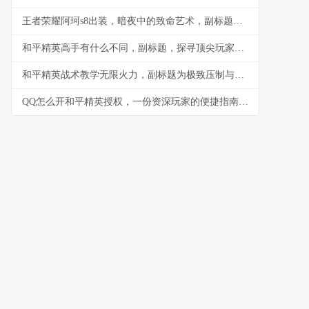
王者荣耀阿珂s8出装，暗夜中的致命艺术，副标题，一套装备一场收割的盛宴
和平精英高手有什么不同，副标题，探寻顶尖玩家的核心特质
和平精英战术教学无限火力，副标题为极致压制与节奏掌控之道
QQ怎么开和平精英授权，一份资深玩家的便捷指南，副标题，轻松绑定畅游战术竞技世界