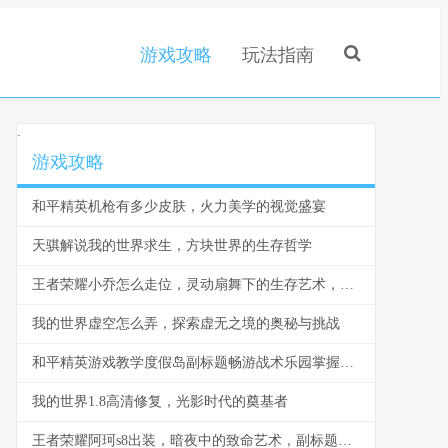
游戏攻略
玩法指南
.
游戏攻略
和平精英机枪有多少皮肤，火力美学的视觉盛宴
天骐解说我的世界求生，方块世界的生存哲学
王者荣耀小乔怎么走位，灵动扇舞下的生存艺术，副标题，从新手到高手的位移心法
我的世界虚空怎么弄，探索虚无之境的奥秘与挑战
和平精英游戏教学度假岛副标题畅游战术乐园掌握决胜秘诀
我的世界1.8高清修复，光影时代的奠基者
王者荣耀阿珂s8出装，暗夜中的致命艺术，副标题，一套装备一场收割的盛宴