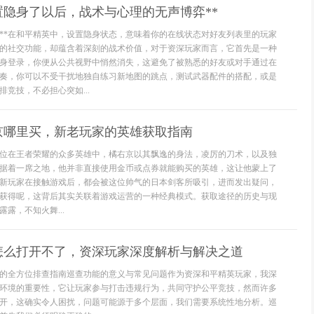
置隐身了以后，战术与心理的无声博弈**
义**在和平精英中，设置隐身状态，意味着你的在线状态对好友列表里的玩家
的社交功能，却蕴含着深刻的战术价值，对于资深玩家而言，它首先是一种
身登录，你便从公共视野中悄然消失，这避免了被熟悉的好友或对手通过在
奏，你可以不受干扰地独自练习新地图的跳点，测试武器配件的搭配，或是
竞技，不必担心突如...
京哪里买，新老玩家的英雄获取指南
位在王者荣耀的众多英雄中，橘右京以其飘逸的身法，凌厉的刀术，以及独
据着一席之地，他并非直接使用金币或点券就能购买的英雄，这让他蒙上了
新玩家在接触游戏后，都会被这位帅气的日本剑客所吸引，进而发出疑问，
获得呢，这背后其实关联着游戏运营的一种经典模式。获取途径的历史与现
露，不知火舞...
怎么打开不了，资深玩家深度解析与解决之道
的全方位排查指南巡查功能的意义与常见问题作为资深和平精英玩家，我深
环境的重要性，它让玩家参与打击违规行为，共同守护公平竞技，然而许多
开，这确实令人困扰，问题可能源于多个层面，我们需要系统性地分析。巡