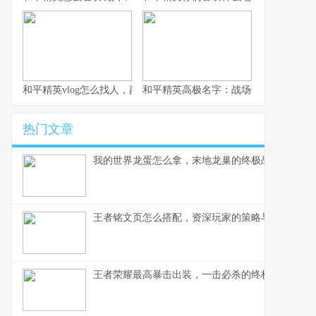
和平精英vlog怎么找人，副标题，从迷茫到精准的实战寻人指南
和平精英高极名字：战场代号的艺术与
热门文章
我的世界龙蛋怎么拿，末地龙巢的终极战利品
王者铭文页怎么搭配，资深玩家的策略与心得
王者荣耀最高暴击出装，一击必杀的终极艺术，副