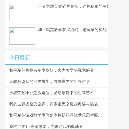
王者荣耀英雄碎片兑换，碎片积累与英雄解锁之道
和平精英教学获得撬棍，老玩家的实战心得
今日最新
和平精英机枪有多少皮肤，火力美学的视觉盛宴
天骐解说我的世界求生，方块世界的生存哲学
王者荣耀小乔怎么走位，灵动扇舞下的生存艺术，副标题，从新手到高手的位移心法
我的世界虚空怎么弄，探索虚无之境的奥秘与挑战
和平精英游戏教学度假岛副标题畅游战术乐园掌握决胜秘诀
我的世界1.8高清修复，光影时代的奠基者