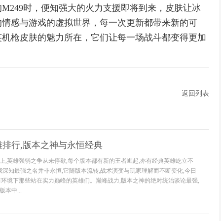
M249时，便知强大的火力支援即将到来，皮肤让冰
的情感与游戏的虚拟世界，每一次更新都带来新的可
英机枪皮肤的魅力所在，它们让每一场战斗都变得更加
返回列表
雄排行,版本之神与永恒经典
上,英雄强弱之争从未停歇,每个版本都有新的王者崛起,亦有经典英雄屹立不
,我深知最强之名并非永恒,它随版本流转,战术演变与玩家理解而不断变化,今日
前环境下那些站在实力巅峰的英雄们。巅峰战力,版本之神的绝对统治谈论最强,
本中...