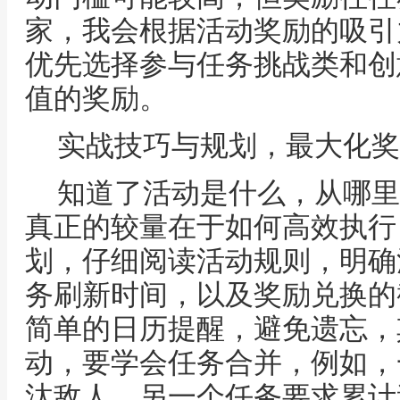
家，我会根据活动奖励的吸引
优先选择参与任务挑战类和创
值的奖励。
实战技巧与规划，最大化奖
知道了活动是什么，从哪里
真正的较量在于如何高效执行
划，仔细阅读活动规则，明确
务刷新时间，以及奖励兑换的
简单的日历提醒，避免遗忘，
动，要学会任务合并，例如，
汰敌人，另一个任务要求累计