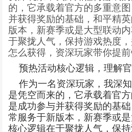
的，它承载着官方的多重意图
并获得奖励的基础，和平精英
版本，新赛季或是大型联动内
于聚拢人气，保持游戏热度，
怎么获得，资深玩家带你提前
预热活动核心逻辑，理解官
作为一名资深玩家，我深知
是凭空而来的，它承载着官方
是成功参与并获得奖励的基础
常服务于新版本，新赛季或是
核心逻辑在于聚拢人气，保持