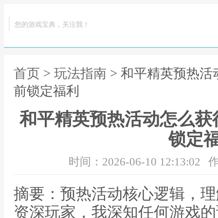
您的游戏宝典，关注我！
首页
>
玩法指南
> 和平精英预热
前锁定福利
和平精英预热活动怎么获
锁定
时间：2026-06-10 12:13:02
作
摘要：预热活动核心逻辑，理
资深玩家，我深知任何游戏的