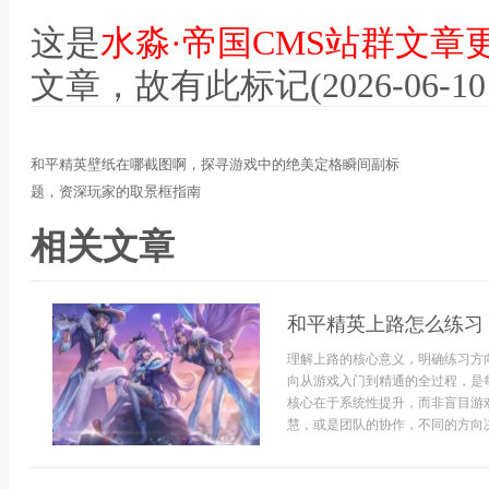
这是
水淼·帝国CMS站群文章
文章，故有此标记(2026-06-10 12
和平精英壁纸在哪截图啊，探寻游戏中的绝美定格瞬间副标
题，资深玩家的取景框指南
相关文章
和平精英上路怎么练习
理解上路的核心意义，明确练习方
向从游戏入门到精通的全过程，是
核心在于系统性提升，而非盲目游
慧，或是团队的协作，不同的方向决