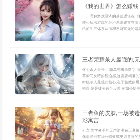
《我的世界》怎么赚钱
一、理解游戏经济的基础逻辑在《
核心玩法游戏的经济系统建立在资
己的生产体系从而积累财富无论是单
王者荣耀杀人最强的,
何为杀人最强,并非单纯击杀数字,
幕瞬间灰暗的压迫感,这需要精准的
时机杀人最强的核心,在于极致的爆
错误,便是徒劳甚至反噬,例如孙悟空
王者鱼的皮肤,一场被遗
彩寓言
引言,美学变革的无声浪潮在王者荣
像那些拥有华丽特效或史诗背景的皮