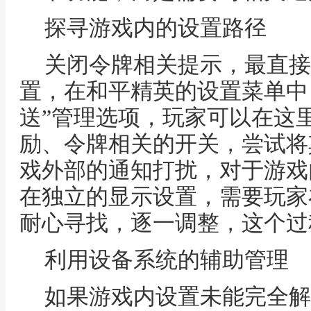
探寻游戏内的设置路径
关闭令牌相关提示，最直接
置，在和平精英的设置菜单中，
送”管理选项，玩家可以在这
励、令牌相关的开关，尝试将
戏外部的通知打扰，对于游戏
在独立的显示设置，需要玩家在
耐心寻找，逐一调整，这个过
利用设备系统的辅助管理
如果游戏内设置未能完全解