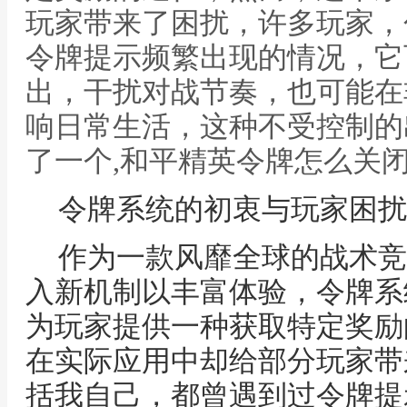
玩家带来了困扰，许多玩家，
令牌提示频繁出现的情况，它
出，干扰对战节奏，也可能在
响日常生活，这种不受控制的
了一个,和平精英令牌怎么关
令牌系统的初衷与玩家困扰
作为一款风靡全球的战术竞
入新机制以丰富体验，令牌系
为玩家提供一种获取特定奖励
在实际应用中却给部分玩家带
括我自己，都曾遇到过令牌提