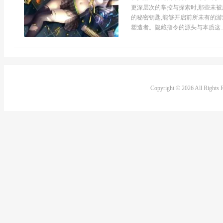
更深层次的掌控与探索时,那些未
的秘密钥匙,能够开启前所未有的游
塑造者。隐藏指令的源头与本质这..
Copyright © 2026 All Rights