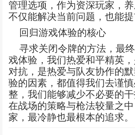
管理选项，作为资深玩家，养
不仅能解决当前问题，也能提
回归游戏体验的核心
寻求关闭令牌的方法，最终
戏体验，我们热爱和平精英，
对抗，是热爱与队友协作的默
验的因素，都值得我们去谨慎
整，我们能够减少不必要的干
在战场的策略与枪法较量之中
家，最冷静也最根本的追求。