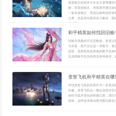
货源铭文的前世今生在王者荣耀的
键，而货源铭文，特指那些通过游
一套具体铭文，而是玩家构筑所有
之梦，也是老玩家的实力象征，随
能够逐步...
和平精英如何找回旧账
旧账号承载的不仅是数据，更是记
与失落，那不仅仅是一串数字，更
皮肤，是那段热血青春的数字化烙
见原因账号丢失的情况多种多样，最
变形飞机和平精英在哪
寻找变形飞机的初衷作为一名资深
兴趣，变形飞机这一概念虽然并非
动性与战术变化的终极幻想，我们
体验，这种追求驱动着无数玩家在广